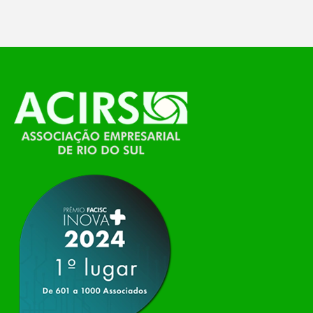
temáticos do…
O Polo ACATE-ACIRS, por meio do NIAVI – Núcleo
de Tecnologia da Informação do Alto Vale do
Itajaí, realizou, no dia 21 de julho, o evento
Conexão Tech NIAVI, reunindo empresas de
tecnologia da região para uma noite de
networking, conteúdo estratégico e
apresentação de novas iniciativas para o setor. O
encontro aconteceu em Rio…