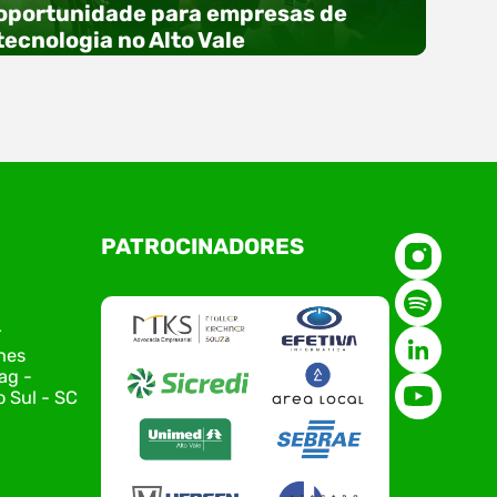
oportunidade para empresas de
tecnologia no Alto Vale
O Polo ACATE-ACIRS, por meio do NIAVI – Núcleo
PATROCINADORES
de Tecnologia da Informação do Alto Vale do
Itajaí, realizou, no dia 21 de julho, o evento
Conexão Tech NIAVI, reunindo empresas de
tecnologia da região para uma noite de
r
networking, conteúdo estratégico e
nes
apresentação de novas iniciativas para o setor.
ag -
O encontro aconteceu em Rio…
 Sul - SC