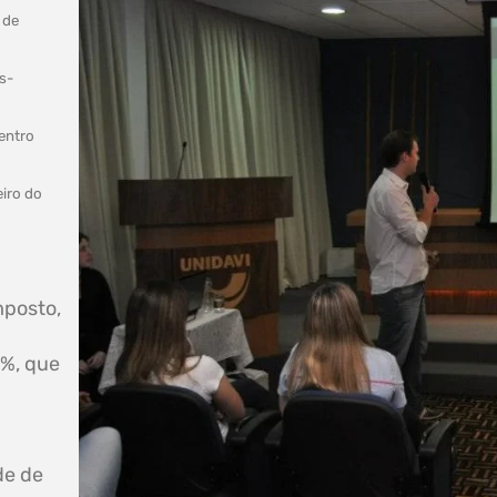
 de
s-
entro
eiro do
mposto,
5%, que
de de