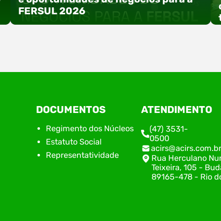
FERSUL 2026
a
A 15ª FERSUL – Feira Multissetorial do Alto Vale
DOCUMENTOS
ATENDIMENTO
do Itajaí acontece nos dias 12, 13 e 14 de agosto
de 2026, no Centro de Eventos Hermann
Regimento dos Núcleos
(47) 3531-
Purnhagen, e contará com uma programação
0500
Estatuto Social
especial voltada à tecnologia, inovação e
acirs@acirs.com.b
empreendedorismo. Durante os três dias de
Representatividade
Rua Herculano Nu
feira, o Espaço Tech será um dos palcos
Teixeira, 105 - Bud
temáticos do…
89165-478 - Rio do