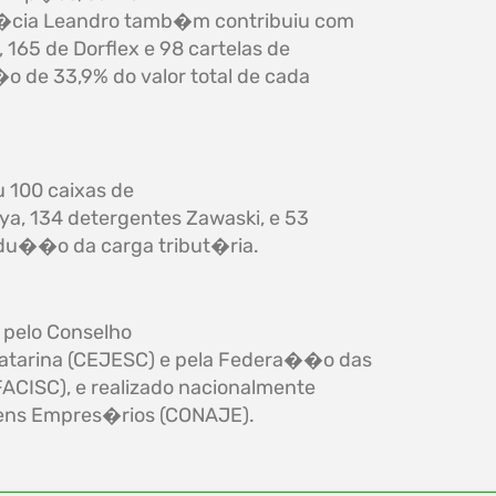
rm�cia Leandro tamb�m contribuiu com
165 de Dorflex e 98 cartelas de
o de 33,9% do valor total de cada
 100 caixas de
ya, 134 detergentes Zawaski, e 53
edu��o da carga tribut�ria.
 pelo Conselho
atarina (CEJESC) e pela Federa��o das
ACISC), e realizado nacionalmente
ens Empres�rios (CONAJE).