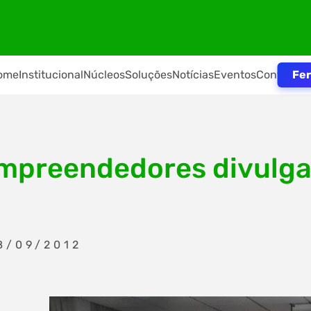
Fer
ome
Institucional
Núcleos
Soluções
Notícias
Eventos
Contato
mpreendedores divulga
8/09/2012