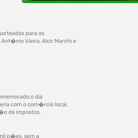
orteadas para os
Ant�nio Vieira, Alcir Marchi e
comemorado o dia
eria com o com�rcio local,
�o de impostos.
mil p�es, sem a