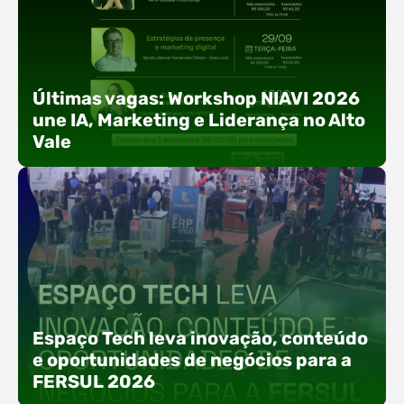
Últimas vagas: Workshop NIAVI 2026
une IA, Marketing e Liderança no Alto
Vale
Com o objetivo de impulsionar a produtividade, a
presença digital e a gestão nas empresas do
Espaço Tech leva inovação, conteúdo
Alto Vale, o Núcleo de Tecnologia da Informação
e oportunidades de negócios para a
(NIAVI), Polo ACATE-ACIRS, realiza a edição
FERSUL 2026
2026 do Workshop NIAVI. O evento foi
estruturado em uma trilha estratégica dividida