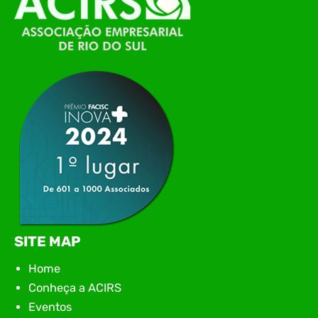
de Tecnologia da Informação do Alto Vale do
Itajaí, realizou, no dia 21 de julho, o evento
Conexão Tech NIAVI, reunindo empresas de
tecnologia da região para uma noite de
networking, conteúdo estratégico e
apresentação de novas iniciativas para o setor. O
encontro aconteceu em Rio…
SITE MAP
Home
Conheça a ACIRS
Eventos