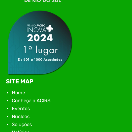
networking, conteúdo estratégico e
apresentação de novas iniciativas para o setor. O
encontro aconteceu em Rio…
SITE MAP
Home
Conheça a ACIRS
Eventos
Núcleos
Soluções