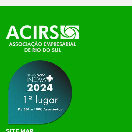
O Polo ACATE-ACIRS, por meio do NIAVI – Núcleo
de Tecnologia da Informação do Alto Vale do
Itajaí, realizou, no dia 21 de julho, o evento
Conexão Tech NIAVI, reunindo empresas de
tecnologia da região para uma noite de
networking, conteúdo estratégico e
apresentação de novas iniciativas para o setor. O
encontro aconteceu em Rio…
SITE MAP