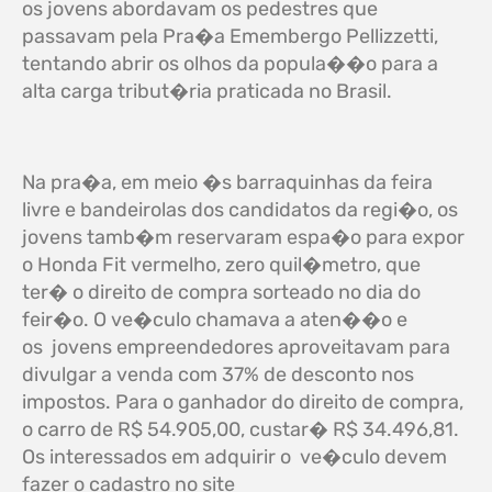
os jovens abordavam os pedestres que
passavam pela Pra�a Emembergo Pellizzetti,
tentando abrir os olhos da popula��o para a
alta carga tribut�ria praticada no Brasil.
Na pra�a, em meio �s barraquinhas da feira
livre e bandeirolas dos candidatos da regi�o, os
jovens tamb�m reservaram espa�o para expor
o Honda Fit vermelho, zero quil�metro, que
ter� o direito de compra sorteado no dia do
feir�o. O ve�culo chamava a aten��o e
os jovens empreendedores aproveitavam para
divulgar a venda com 37% de desconto nos
impostos. Para o ganhador do direito de compra,
o carro de R$ 54.905,00, custar� R$ 34.496,81.
Os interessados em adquirir o ve�culo devem
fazer o cadastro no site