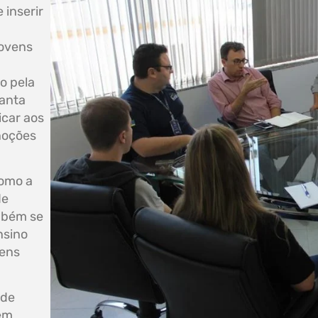
 inserir
Jovens
o pela
Santa
icar aos
noções
como a
de
mbém se
nsino
vens
 de
em