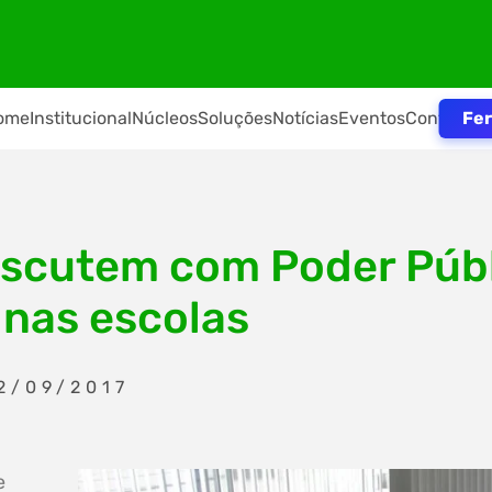
Fer
ome
Institucional
Núcleos
Soluções
Notícias
Eventos
Contato
iscutem com Poder Públ
nas escolas
2/09/2017
e