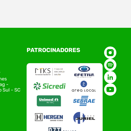
O Polo ACATE-ACIRS, por meio do NIAVI – Núcleo
PATROCINADORES
de Tecnologia da Informação do Alto Vale do
Itajaí, realizou, no dia 21 de julho, o evento
Conexão Tech NIAVI, reunindo empresas de
tecnologia da região para uma noite de
r
networking, conteúdo estratégico e
nes
apresentação de novas iniciativas para o setor.
ag -
O encontro aconteceu em Rio…
 Sul - SC