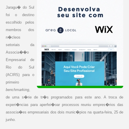
Jaragu� do Sul
foi o destino
escolhido pelos
membros dos
n�cleos
setoriais da
Associa��o
Empresarial de
Rio do Sul
(ACIRS) para o
primeiro
benchmarking
,
de uma s�rie de tr�s programados para este ano. A troca de
experi�ncias para aperfei�oar processos reuniu empres�rios das
associa�es empresariais dos dois munic�pios na quarta-feira, 25 de
junho.