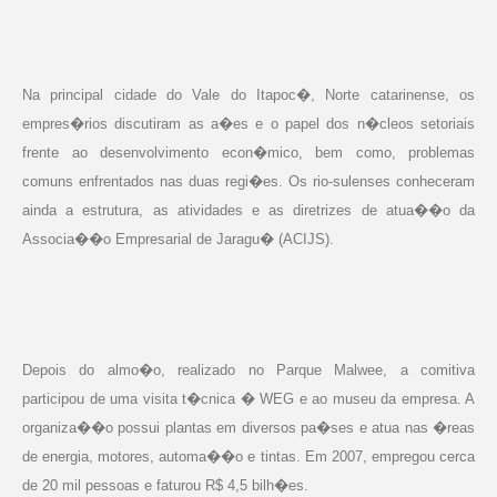
Na principal cidade do Vale do Itapoc�, Norte catarinense, os
empres�rios discutiram as a�es e o papel dos n�cleos setoriais
frente ao desenvolvimento econ�mico, bem como, problemas
comuns enfrentados nas duas regi�es. Os rio-sulenses conheceram
ainda a estrutura, as atividades e as diretrizes de atua��o da
Associa��o Empresarial de Jaragu� (ACIJS).
Depois do almo�o, realizado no Parque Malwee, a comitiva
participou de uma visita t�cnica � WEG e ao museu da empresa. A
organiza��o possui plantas em diversos pa�ses e atua nas �reas
de energia, motores, automa��o e tintas. Em 2007, empregou cerca
de 20 mil pessoas e faturou R$ 4,5 bilh�es.