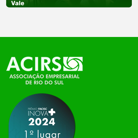
Vale
empreendedorismo. Durante os três dias de
feira, o Espaço Tech será um dos palcos
temáticos do…
O Polo ACATE-ACIRS, por meio do NIAVI – Núcleo
de Tecnologia da Informação do Alto Vale do
Itajaí, realizou, no dia 21 de julho, o evento
Conexão Tech NIAVI, reunindo empresas de
tecnologia da região para uma noite de
networking, conteúdo estratégico e
apresentação de novas iniciativas para o setor. O
encontro aconteceu em Rio…