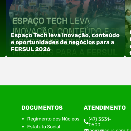
Espaço Tech leva inovação, conteúdo
o
e oportunidades de negócios para a
FERSUL 2026
a
A 15ª FERSUL – Feira Multissetorial do Alto Vale
DOCUMENTOS
ATENDIMENTO
do Itajaí acontece nos dias 12, 13 e 14 de agosto
de 2026, no Centro de Eventos Hermann
Regimento dos Núcleos
(47) 3531-
Purnhagen, e contará com uma programação
0500
Estatuto Social
especial voltada à tecnologia, inovação e
acirs@acirs.com.b