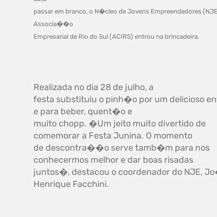
passar em branco, o N�cleo de Jovens Empreendedores (NJE
Associa��o
Empresarial de Rio do Sul (ACIRS) entrou na brincadeira.
Realizada no dia 28 de julho, a
festa substituiu o pinh�o por um delicioso e
e para beber, quent�o e
muito chopp. �Um jeito muito divertido de
comemorar a Festa Junina. O momento
de descontra��o serve tamb�m para nos
conhecermos melhor e dar boas risadas
juntos�, destacou o coordenador do NJE, J
Henrique Facchini.