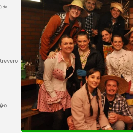
) da
ntrevero
o�o