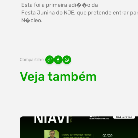
Esta foi a primeira edi��o da
Festa Junina do NJE, que pretende entrar pa
N�cleo.
Compartilhe
Veja também