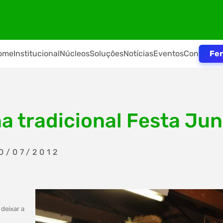
Fer
ome
Institucional
Núcleos
Soluções
Notícias
Eventos
Contato
a tradicional Festa Jun
0/07/2012
deixar a