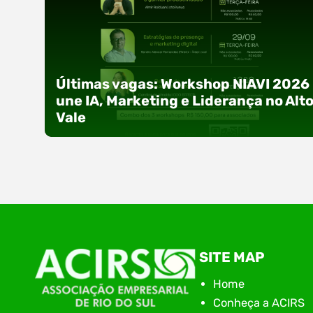
Últimas vagas: Workshop NIAVI 2026
une IA, Marketing e Liderança no Alt
Vale
Com o objetivo de impulsionar a produtividade, 
SITE MAP
presença digital e a gestão nas empresas do
Alto Vale, o Núcleo de Tecnologia da Informação
Home
(NIAVI), Polo ACATE-ACIRS, realiza a edição
Conheça a ACIRS
2026 do Workshop NIAVI. O evento foi