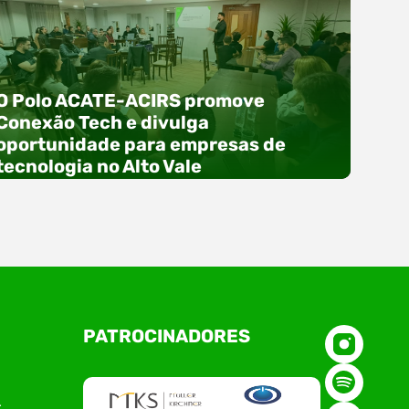
O Polo ACATE-ACIRS promove
Conexão Tech e divulga
oportunidade para empresas de
tecnologia no Alto Vale
O Polo ACATE-ACIRS, por meio do NIAVI – Núcleo
PATROCINADORES
de Tecnologia da Informação do Alto Vale do
Itajaí, realizou, no dia 21 de julho, o evento
Conexão Tech NIAVI, reunindo empresas de
tecnologia da região para uma noite de
r