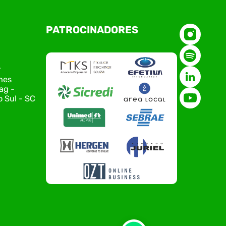
O Polo ACATE-ACIRS, por meio do NIAVI – Núcleo
PATROCINADORES
de Tecnologia da Informação do Alto Vale do
Itajaí, realizou, no dia 21 de julho, o evento
Conexão Tech NIAVI, reunindo empresas de
tecnologia da região para uma noite de
r
networking, conteúdo estratégico e
nes
apresentação de novas iniciativas para o setor.
ag -
O encontro aconteceu em Rio…
 Sul - SC