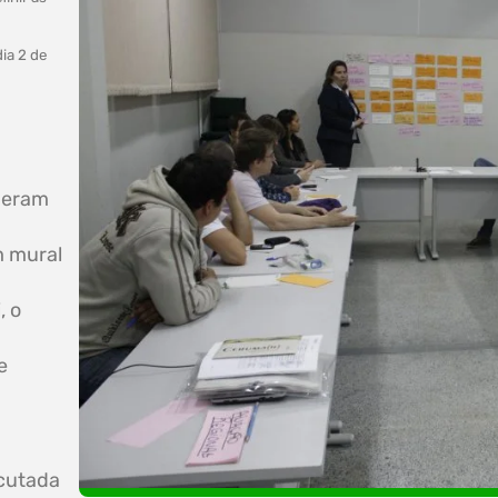
ia 2 de
deram
m mural
, o
e
cutada