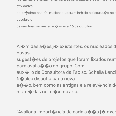
atividades
do pr�ximo ano. Os nucleados deram in�cio a discuss�o no d
outubro e
devem finalizar nesta ter�a-feira, 16 de outubro.
Al�m das a�es j� existentes, os nucleados 
novas
sugest�es de projetos que foram fixados nu
para avalia��o do grupo. Com
aux�lio da Consultora da Facisc, Scheila Lenzi
N�cleo discutiu cada nova
a��o, bem como as antigas e a relev�ncia d
mant�-las no pr�ximo ano.
“Avaliar a import�ncia de cada a��o j� exe