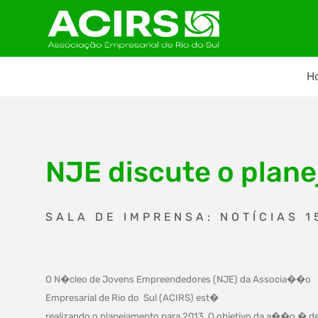
H
NJE discute o plan
SALA DE IMPRENSA: NOTÍCIAS 1
O N�cleo de Jovens Empreendedores (NJE) da Associa��o
Empresarial de Rio do
Sul (ACIRS) est�
realizando o planejamento para 2013. O objetivo da a��o � def