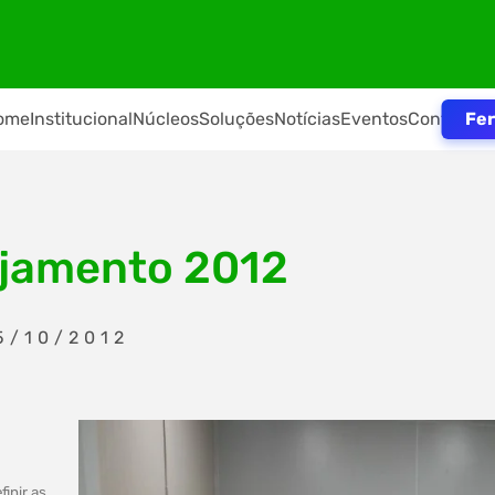
Fer
ome
Institucional
Núcleos
Soluções
Notícias
Eventos
Contato
ejamento 2012
5/10/2012
inir as