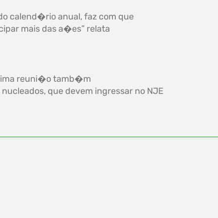
do calend�rio anual, faz com que
cipar mais das a�es” relata
�xima reuni�o tamb�m
nucleados, que devem ingressar no NJE