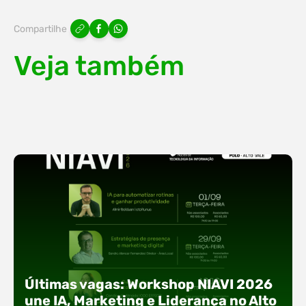
Compartilhe
Veja também
Últimas vagas: Workshop NIAVI 2026
une IA, Marketing e Liderança no Alto