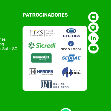
O Polo ACATE-ACIRS, por meio do NIAVI – Núcleo
PATROCINADORES
de Tecnologia da Informação do Alto Vale do
Itajaí, realizou, no dia 21 de julho, o evento
Conexão Tech NIAVI, reunindo empresas de
tecnologia da região para uma noite de
r
networking, conteúdo estratégico e
nes
apresentação de novas iniciativas para o setor.
ag -
O encontro aconteceu em Rio…
 Sul - SC