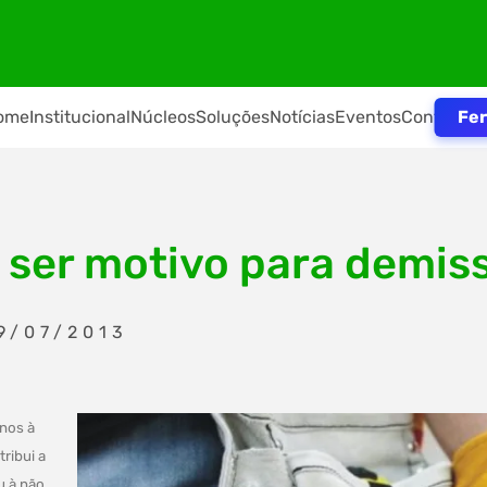
Fer
ome
Institucional
Núcleos
Soluções
Notícias
Eventos
Contato
 ser motivo para demis
9/07/2013
anos à
ribui a
u à não