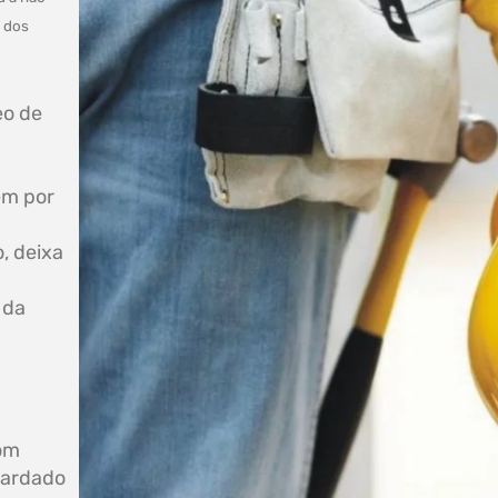
a dos
eo de
em por
, deixa
 da
Com
uardado