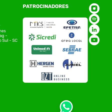
O Polo ACATE-ACIRS, por meio do NIAVI – Núcleo
PATROCINADORES
de Tecnologia da Informação do Alto Vale do
Itajaí, realizou, no dia 21 de julho, o evento
Conexão Tech NIAVI, reunindo empresas de
tecnologia da região para uma noite de
r
networking, conteúdo estratégico e
nes
apresentação de novas iniciativas para o setor.
ag -
O encontro aconteceu em Rio…
 Sul - SC