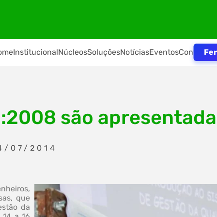
Fer
ome
Institucional
Núcleos
Soluções
Notícias
Eventos
Contato
:2008 são apresentada
4/07/2014
enheiros,
sas, que
estão da
 14 a 16