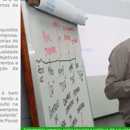
ernos da
uisitos
empresa,
orias do
bordados
ualidade
bjetivos
mentos e
ução da
e é bem
 tendo a
uito na
exemplos
celente”,
 de Pouso
Treinamento começou nesta segunda e continua até a quarta