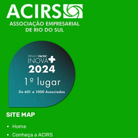
O Polo ACATE-ACIRS, por meio do NIAVI – Núcleo
de Tecnologia da Informação do Alto Vale do
Itajaí, realizou, no dia 21 de julho, o evento
Conexão Tech NIAVI, reunindo empresas de
tecnologia da região para uma noite de
networking, conteúdo estratégico e
apresentação de novas iniciativas para o setor. O
encontro aconteceu em Rio…
SITE MAP
Home
Conheça a ACIRS