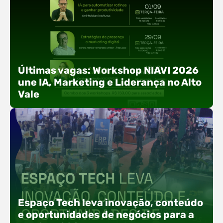
Últimas vagas: Workshop NIAVI 2026
une IA, Marketing e Liderança no Alto
Vale
Com o objetivo de impulsionar a produtividade, a
presença digital e a gestão nas empresas do
Espaço Tech leva inovação, conteúdo
Alto Vale, o Núcleo de Tecnologia da Informação
e oportunidades de negócios para a
(NIAVI), Polo ACATE-ACIRS, realiza a edição