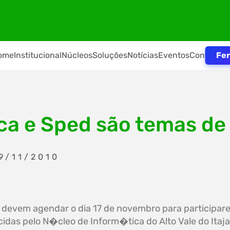
Fer
ome
Institucional
Núcleos
Soluções
Notícias
Eventos
Contato
ica e Sped são temas de
9/11/2010
devem agendar o dia 17 de novembro para participar
cidas pelo N�cleo de Inform�tica do Alto Vale do Ita