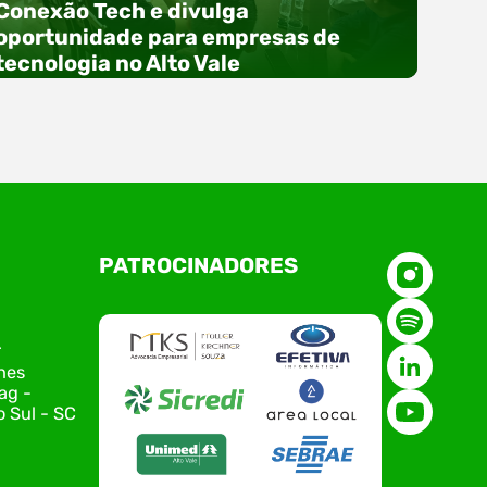
Conexão Tech e divulga
oportunidade para empresas de
tecnologia no Alto Vale
O Polo ACATE-ACIRS, por meio do NIAVI – Núcleo
PATROCINADORES
de Tecnologia da Informação do Alto Vale do
Itajaí, realizou, no dia 21 de julho, o evento
Conexão Tech NIAVI, reunindo empresas de
tecnologia da região para uma noite de
r
networking, conteúdo estratégico e
nes
apresentação de novas iniciativas para o setor.
ag -
O encontro aconteceu em Rio…
 Sul - SC