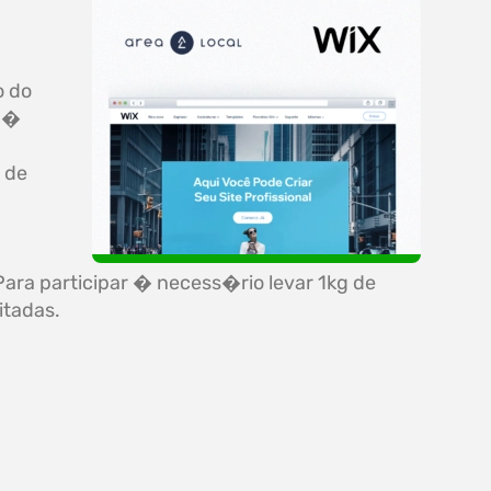
o do
, �
 de
 Para participar � necess�rio levar 1kg de
itadas.