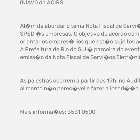
(NIAVI) da ACIRS.
Al�m de abordar o tema Nota Fiscal de Servi�
SPED �s empresas. O objetivo de acordo com o 
orientar os empres�rios que est�o sujeitos a
A Prefeitura de Rio do Sul � parceira do eve
emiss�o da Nota Fiscal de Servi�os Eletr�ni
As palestras ocorrem a partir das 19h, no Audi
alimento n�o perec�vel e fazer a inscri��o p
Mais informa�es: 3531 0500