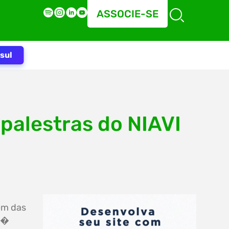
ASSOCIE-SE
sul
 palestras do NIAVI
em das
ja�