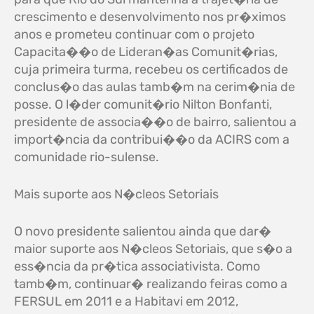
crescimento e desenvolvimento nos pr�ximos
anos e prometeu continuar com o projeto
Capacita��o de Lideran�as Comunit�rias,
cuja primeira turma, recebeu os certificados de
conclus�o das aulas tamb�m na cerim�nia de
posse. O l�der comunit�rio Nilton Bonfanti,
presidente de associa��o de bairro, salientou a
import�ncia da contribui��o da ACIRS com a
comunidade rio-sulense.
Mais suporte aos N�cleos Setoriais
O novo presidente salientou ainda que dar�
maior suporte aos N�cleos Setoriais, que s�o a
ess�ncia da pr�tica associativista. Como
tamb�m, continuar� realizando feiras como a
FERSUL em 2011 e a Habitavi em 2012,