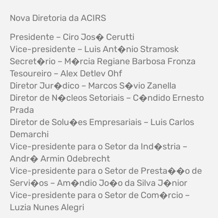
Nova Diretoria da ACIRS
Presidente – Ciro Jos� Cerutti
Vice-presidente – Luis Ant�nio Stramosk
Secret�rio – M�rcia Regiane Barbosa Fronza
Tesoureiro – Alex Detlev Ohf
Diretor Jur�dico – Marcos S�vio Zanella
Diretor de N�cleos Setoriais – C�ndido Ernesto
Prada
Diretor de Solu�es Empresariais – Luis Carlos
Demarchi
Vice-presidente para o Setor da Ind�stria –
Andr� Armin Odebrecht
Vice-presidente para o Setor de Presta��o de
Servi�os – Am�ndio Jo�o da Silva J�nior
Vice-presidente para o Setor de Com�rcio –
Luzia Nunes Alegri