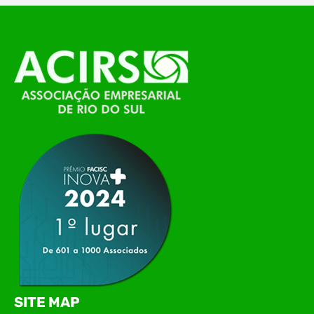
O Polo ACATE-ACIRS, por meio do NIAVI – Núcleo
de Tecnologia da Informação do Alto Vale do
Itajaí, realizou, no dia 21 de julho, o evento
Conexão Tech NIAVI, reunindo empresas de
tecnologia da região para uma noite de
networking, conteúdo estratégico e
apresentação de novas iniciativas para o setor. O
encontro aconteceu em Rio…
SITE MAP