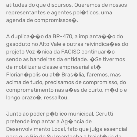
atitudes do que discursos. Queremos de nossos
representantes e agentes pol�ticos, uma
agenda de compromissos�.
A duplica��o da BR-470, a implanta��o do
gasoduto no Alto Vale e outras reivindica�es do
projeto Voz �nica da FACISC continuar�o
sendo as bandeiras da entidade. �Se tivermos
de mobilizar a classe empresarial at�
Florian�polis ou at� Bras�lia, faremos, mas
acima de tudo, precisamos de compromisso, do
comprometimento nas a�es de curto, m�dio e
longo prazo�, ressaltou.
Junto ao poder p�blico municipal, Cerutti
pretende implantar a Ag�ncia de
Desenvolvimento Local, fato que julga essencial
para que Rio do Sul mantenha a trajet�ria de