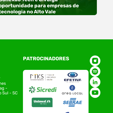
oportunidade para empresas de
tecnologia no Alto Vale
O Polo ACATE-ACIRS, por meio do NIAVI – Núcleo
PATROCINADORES
de Tecnologia da Informação do Alto Vale do
Itajaí, realizou, no dia 21 de julho, o evento
Conexão Tech NIAVI, reunindo empresas de
tecnologia da região para uma noite de
r
networking, conteúdo estratégico e
nes
apresentação de novas iniciativas para o setor.
ag -
O encontro aconteceu em Rio…
 Sul - SC