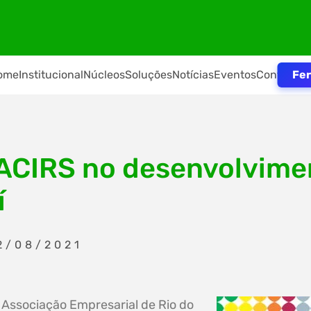
Fer
ome
Institucional
Núcleos
Soluções
Notícias
Eventos
Contato
ACIRS no desenvolvimen
í
2/08/2021
 Associação Empresarial de Rio do