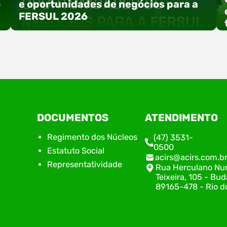
o
e oportunidades de negócios para a
FERSUL 2026
a
A 15ª FERSUL – Feira Multissetorial do Alto Vale
DOCUMENTOS
ATENDIMENTO
do Itajaí acontece nos dias 12, 13 e 14 de agosto
de 2026, no Centro de Eventos Hermann
Regimento dos Núcleos
(47) 3531-
Purnhagen, e contará com uma programação
0500
Estatuto Social
especial voltada à tecnologia, inovação e
acirs@acirs.com.b
empreendedorismo. Durante os três dias de
Representatividade
Rua Herculano Nu
feira, o Espaço Tech será um dos palcos
Teixeira, 105 - Bud
temáticos do…
89165-478 - Rio do