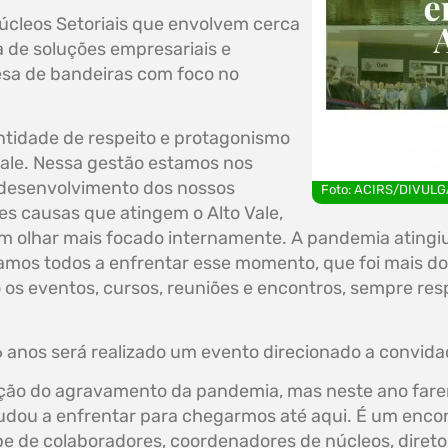
úcleos Setoriais que envolvem cerca
 de soluções empresariais e
fesa de bandeiras com foco no
ntidade de respeito e protagonismo
Vale. Nessa gestão estamos nos
 desenvolvimento dos nossos
Foto: ACIRS/DIVUL
s causas que atingem o Alto Vale,
m olhar mais focado internamente. A pandemia ating
mos todos a enfrentar esse momento, que foi mais dol
s eventos, cursos, reuniões e encontros, sempre respe
6 anos será realizado um evento direcionado a convida
unção do agravamento da pandemia, mas neste ano f
ajudou a enfrentar para chegarmos até aqui. É um enc
pe de colaboradores, coordenadores de núcleos, diretor