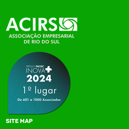
O Polo ACATE-ACIRS, por meio do NIAVI – Núcleo
de Tecnologia da Informação do Alto Vale do
Itajaí, realizou, no dia 21 de julho, o evento
Conexão Tech NIAVI, reunindo empresas de
tecnologia da região para uma noite de
networking, conteúdo estratégico e
apresentação de novas iniciativas para o setor. O
encontro aconteceu em Rio…
SITE MAP