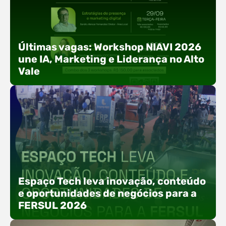
Últimas vagas: Workshop NIAVI 2026
une IA, Marketing e Liderança no Alto
Vale
Com o objetivo de impulsionar a produtividade, a
presença digital e a gestão nas empresas do
Espaço Tech leva inovação, conteúdo
Alto Vale, o Núcleo de Tecnologia da Informação
e oportunidades de negócios para a
(NIAVI), Polo ACATE-ACIRS, realiza a edição
FERSUL 2026
2026 do Workshop NIAVI. O evento foi
estruturado em uma trilha estratégica dividida
em três encontros práticos ao longo dos meses