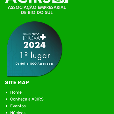
Itajaí, realizou, no dia 21 de julho, o evento
Conexão Tech NIAVI, reunindo empresas de
tecnologia da região para uma noite de
networking, conteúdo estratégico e
apresentação de novas iniciativas para o setor. O
encontro aconteceu em Rio…
SITE MAP
Home
Conheça a ACIRS
Eventos
Núcleos