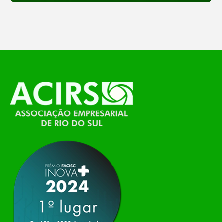
feira, o Espaço Tech será um dos palcos
temáticos do…
O Polo ACATE-ACIRS, por meio do NIAVI – Núcleo
de Tecnologia da Informação do Alto Vale do
Itajaí, realizou, no dia 21 de julho, o evento
Conexão Tech NIAVI, reunindo empresas de
tecnologia da região para uma noite de
networking, conteúdo estratégico e
apresentação de novas iniciativas para o setor. O
encontro aconteceu em Rio…