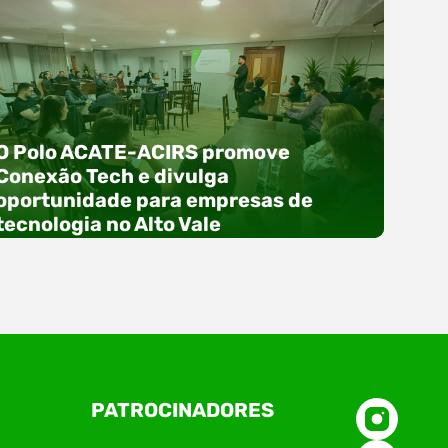
O Polo ACATE-ACIRS promove
Conexão Tech e divulga
oportunidade para empresas de
tecnologia no Alto Vale
O Polo ACATE-ACIRS, por meio do NIAVI – Núcleo
PATROCINADORES
de Tecnologia da Informação do Alto Vale do
Itajaí, realizou, no dia 21 de julho, o evento