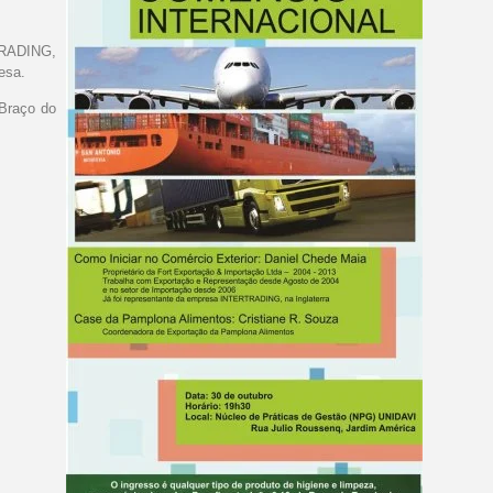
RTRADING,
resa.
 Braço do