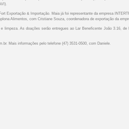
AVI).
da Fort Exportação & Importação. Maia já foi representante da empresa INTE
mplona Alimentos, com Cristiane Souza, coordenadora de exportação da emp
ne e limpeza. As doações serão entregues ao Lar Beneficente João 3.16, de
m.br
. Mais informações pelo telefone (47) 3531-0500, com Daniele.