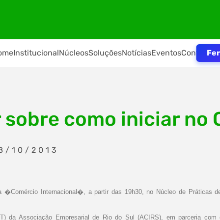
Fer
ome
Institucional
Núcleos
Soluções
Notícias
Eventos
Contato
r sobre como iniciar no
8/10/2013
tra �Comércio Internacional�, a partir das 19h30, no Núcleo de Práticas 
T) da Associação Empresarial de Rio do Sul (ACIRS), em parceria com 