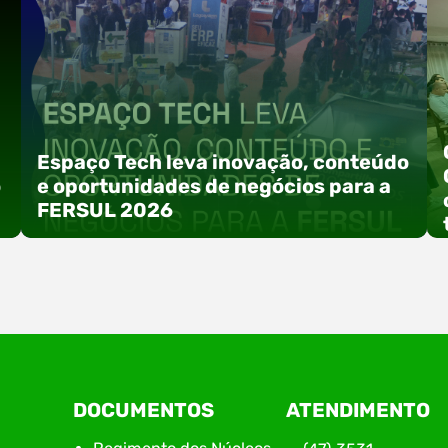
Espaço Tech leva inovação, conteúdo
o
e oportunidades de negócios para a
FERSUL 2026
a
A 15ª FERSUL – Feira Multissetorial do Alto Vale
DOCUMENTOS
ATENDIMENTO
do Itajaí acontece nos dias 12, 13 e 14 de agosto
de 2026, no Centro de Eventos Hermann