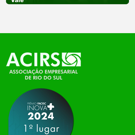
empreendedorismo. Durante os três dias de
feira, o Espaço Tech será um dos palcos
temáticos do…
O Polo ACATE-ACIRS, por meio do NIAVI – Núcleo
de Tecnologia da Informação do Alto Vale do
Itajaí, realizou, no dia 21 de julho, o evento
Conexão Tech NIAVI, reunindo empresas de
tecnologia da região para uma noite de
networking, conteúdo estratégico e
apresentação de novas iniciativas para o setor. O
encontro aconteceu em Rio…