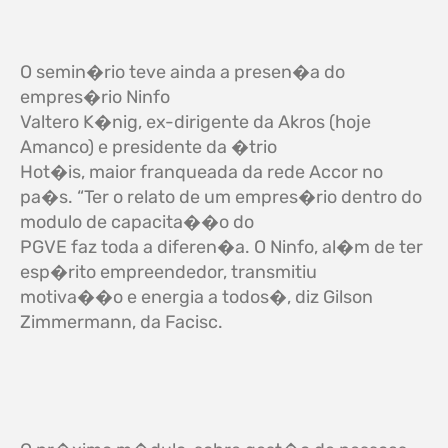
O semin�rio teve ainda a presen�a do
empres�rio Ninfo
Valtero K�nig, ex-dirigente da Akros (hoje
Amanco) e presidente da �trio
Hot�is, maior franqueada da rede Accor no
pa�s.
“Ter o relato de um empres�rio dentro do
modulo de capacita��o do
PGVE faz toda a diferen�a. O Ninfo, al�m de ter
esp�rito empreendedor, transmitiu
motiva��o e energia a todos�, diz
Gilson
Zimmermann, da Facisc.