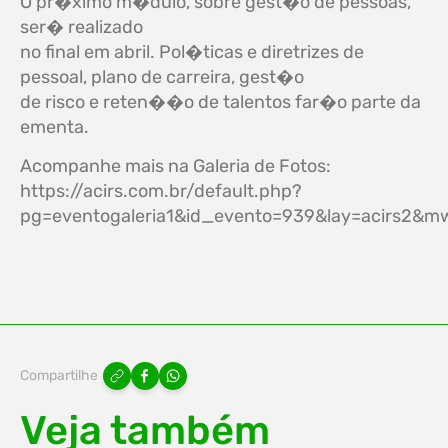
O pr�ximo m�dulo, sobre gest�o de pessoas,
ser� realizado
no final em abril. Pol�ticas e diretrizes de
pessoal, plano de carreira, gest�o
de risco e reten��o de talentos far�o parte da
ementa.
Acompanhe mais na Galeria de Fotos:
https://acirs.com.br/default.php?
pg=eventogaleria1&id_evento=939&lay=acirs2
Compartilhe
Veja também