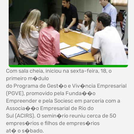
Com sala cheia, iniciou na sexta-feira, 18, o
primeiro m�dulo
do Programa de Gest�o e Viv�ncia Empresarial
(PGVE), promovido pela Funda��o
Empreender e pela Sociesc em parceria com a
Associa��o Empresarial de Rio do
Sul (ACIRS). O semin�rio reuniu cerca de 50
empres�rios e filhos de empres�rios
at� o s�bado.