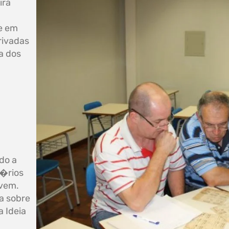
ira
e em
rivadas
a dos
do a
t�rios
 vem.
la sobre
 Ideia