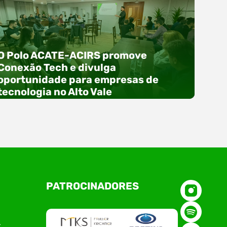
O Polo ACATE-ACIRS promove
Conexão Tech e divulga
oportunidade para empresas de
tecnologia no Alto Vale
O Polo ACATE-ACIRS, por meio do NIAVI – Núcleo
PATROCINADORES
de Tecnologia da Informação do Alto Vale do
Itajaí, realizou, no dia 21 de julho, o evento
Conexão Tech NIAVI, reunindo empresas de
tecnologia da região para uma noite de
r