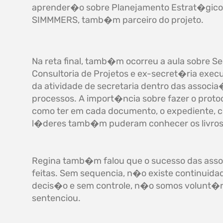
aprender�o sobre Planejamento Estrat�gico
SIMMMERS, tamb�m parceiro do projeto.
Na reta final, tamb�m ocorreu a aula sobre Se
Consultoria de Projetos e ex-secret�ria exec
da atividade de secretaria dentro das assoc
processos. A import�ncia sobre fazer o prot
como ter em cada documento, o expediente, 
l�deres tamb�m puderam conhecer os livros
Regina tamb�m falou que o sucesso das asso
feitas. Sem sequencia, n�o existe continuid
decis�o e sem controle, n�o somos volunt�r
sentenciou.