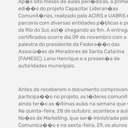
Ap�s oito meses de aulas peri�dicas, a prime
edi��o do projeto Capacitar Lideran�as
Comunit�rias, realizado pela ACIRS e UABRS 
parceria com diversas entidades p�blicas e p
de Rio do Sul, est� chegando ao fim. A entreg
certificados ocorre dia 09 de novembro com a
palestra do presidente da Federa��o das
Associa�es de Moradores de Santa Catarina
(FAMESC), Leno Henrique e a presen�a de
autoridades municipais.
Antes de receberem o documento comprovan
participa��o no projeto, os l�deres comuni
ainda ter�o as �ltimas aulas na semana que
Na quinta-feira, 28 de outubro, acontece a au
No�es de Marketing, que ser� ministrada pela
Comunica��o e na sexta-feira, 29, os alunos