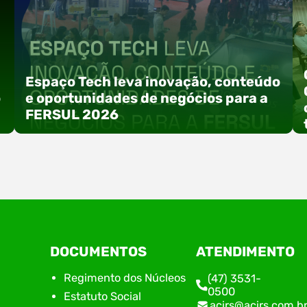
Espaço Tech leva inovação, conteúdo
o
e oportunidades de negócios para a
FERSUL 2026
a
A 15ª FERSUL – Feira Multissetorial do Alto Vale
DOCUMENTOS
ATENDIMENTO
do Itajaí acontece nos dias 12, 13 e 14 de agosto
de 2026, no Centro de Eventos Hermann
Regimento dos Núcleos
(47) 3531-
Purnhagen, e contará com uma programação
0500
Estatuto Social
especial voltada à tecnologia, inovação e
acirs@acirs.com.b