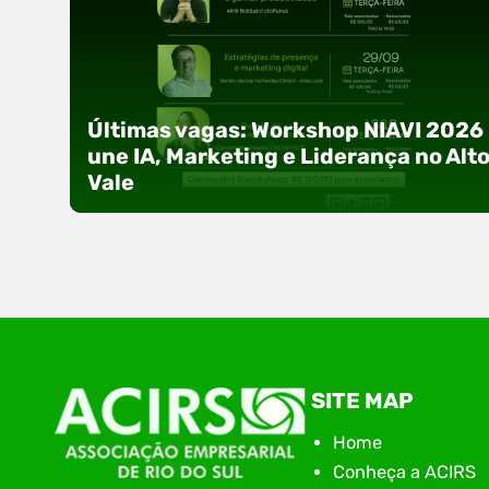
Últimas vagas: Workshop NIAVI 2026
une IA, Marketing e Liderança no Alt
Vale
Com o objetivo de impulsionar a produtividade, 
SITE MAP
presença digital e a gestão nas empresas do
Alto Vale, o Núcleo de Tecnologia da Informação
Home
(NIAVI), Polo ACATE-ACIRS, realiza a edição
Conheça a ACIRS
2026 do Workshop NIAVI. O evento foi