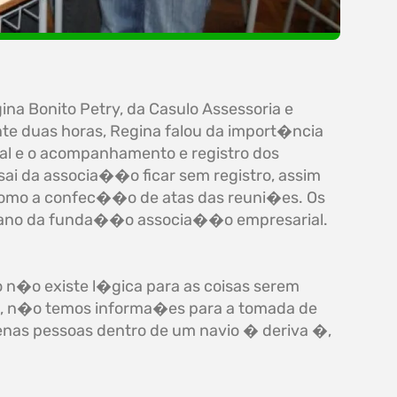
ina Bonito Petry, da Casulo Assessoria e
nte duas horas, Regina falou da import�ncia
al e o acompanhamento e registro dos
ai da associa��o ficar sem registro, assim
como a confec��o de atas das reuni�es. Os
, ano da funda��o associa��o empresarial.
�o existe l�gica para as coisas serem
co, n�o temos informa�es para a tomada de
nas pessoas dentro de um navio � deriva �,