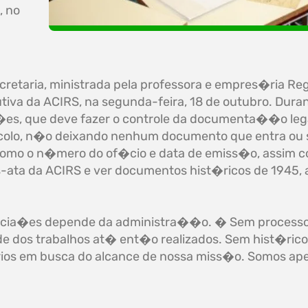
, no
cretaria, ministrada pela professora e empres�ria Reg
utiva da ACIRS, na segunda-feira, 18 de outubro. Dura
ia�es, que deve fazer o controle da documenta��o leg
ocolo, n�o deixando nenhum documento que entra ou s
como o n�mero do of�cio e data de emiss�o, assim 
-ata da ACIRS e ver documentos hist�ricos de 1945
cia�es depende da administra��o. � Sem processo n
ade dos trabalhos at� ent�o realizados. Sem hist�ri
ios em busca do alcance de nossa miss�o. Somos ape