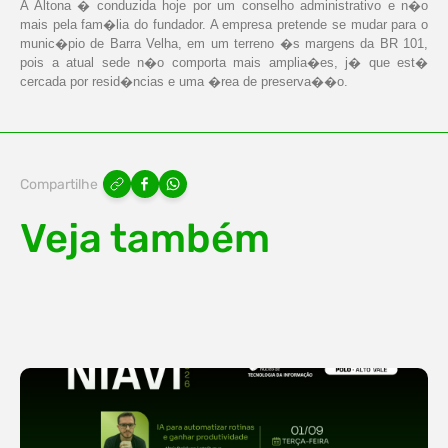
A Altona � conduzida hoje por um conselho administrativo e n�o
mais pela fam�lia do fundador. A empresa pretende se mudar para o
munic�pio de Barra Velha, em um terreno �s margens da BR 101,
pois a atual sede n�o comporta mais amplia�es, j� que est�
cercada por resid�ncias e uma �rea de preserva��o.
Compartilhe
Veja também