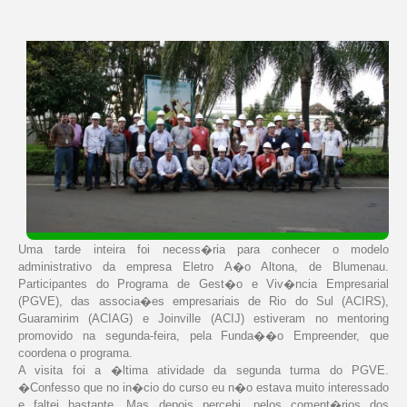
Uma tarde inteira foi necess�ria para conhecer o modelo
administrativo da empresa Eletro A�o Altona, de Blumenau.
Participantes do Programa de Gest�o e Viv�ncia Empresarial
(PGVE), das associa�es empresariais de Rio do Sul (ACIRS),
Guaramirim (ACIAG) e Joinville (ACIJ) estiveram no mentoring
promovido na segunda-feira, pela Funda��o Empreender, que
coordena o programa.
A visita foi a �ltima atividade da segunda turma do PGVE.
�Confesso que no in�cio do curso eu n�o estava muito interessado
e faltei bastante. Mas depois percebi, pelos coment�rios dos