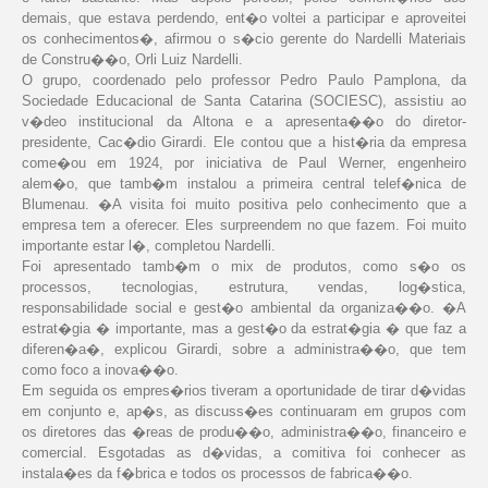
demais, que estava perdendo, ent�o voltei a participar e aproveitei
os conhecimentos�, afirmou o s�cio gerente do Nardelli Materiais
de Constru��o, Orli Luiz Nardelli.
O grupo, coordenado pelo professor Pedro Paulo Pamplona, da
Sociedade Educacional de Santa Catarina (SOCIESC), assistiu ao
v�deo institucional da Altona e a apresenta��o do diretor-
presidente, Cac�dio Girardi. Ele contou que a hist�ria da empresa
come�ou em 1924, por iniciativa de Paul Werner, engenheiro
alem�o, que tamb�m instalou a primeira central telef�nica de
Blumenau. �A visita foi muito positiva pelo conhecimento que a
empresa tem a oferecer. Eles surpreendem no que fazem. Foi muito
importante estar l�, completou Nardelli.
Foi apresentado tamb�m o mix de produtos, como s�o os
processos, tecnologias, estrutura, vendas, log�stica,
responsabilidade social e gest�o ambiental da organiza��o. �A
estrat�gia � importante, mas a gest�o da estrat�gia � que faz a
diferen�a�, explicou Girardi, sobre a administra��o, que tem
como foco a inova��o.
Em seguida os empres�rios tiveram a oportunidade de tirar d�vidas
em conjunto e, ap�s, as discuss�es continuaram em grupos com
os diretores das �reas de produ��o, administra��o, financeiro e
comercial. Esgotadas as d�vidas, a comitiva foi conhecer as
instala�es da f�brica e todos os processos de fabrica��o.