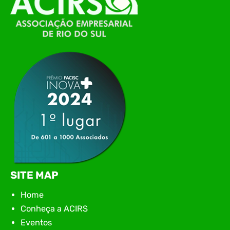
de Tecnologia da Informação do Alto Vale do
Itajaí, realizou, no dia 21 de julho, o evento
Conexão Tech NIAVI, reunindo empresas de
tecnologia da região para uma noite de
networking, conteúdo estratégico e
apresentação de novas iniciativas para o setor. O
encontro aconteceu em Rio…
SITE MAP
Home
Conheça a ACIRS
Eventos