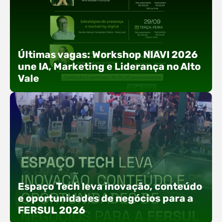
Últimas vagas: Workshop NIAVI 2026
une IA, Marketing e Liderança no Alto
Vale
Com o objetivo de impulsionar a produtividade, a
presença digital e a gestão nas empresas do
Espaço Tech leva inovação, conteúdo
Alto Vale, o Núcleo de Tecnologia da Informação
e oportunidades de negócios para a
(NIAVI), Polo ACATE-ACIRS, realiza a edição
FERSUL 2026
2026 do Workshop NIAVI. O evento foi
estruturado em uma trilha estratégica dividida