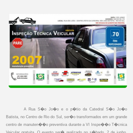
A Rua S�o Jo�o e o p�tio da Catedral S�o Jo�o
Batista, no Centro de Rio do Sul, ser�o transformados em um grande
centro de manuten��o preventiva durante a VI Inspe��o T�cnica
Veicular gratuita. O evento ser� realizado no s�bado, 2 de junho,