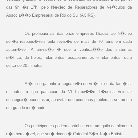
das 9h �s 17h, pelo N�cleo de Reparadores de Ve�culos da
Associa��o Empresarial de Rio do Sul (ACIRS).
Os profissionais das onze empresas filiadas ao N�cleo
ser�o respons�veis pela revis�o de mais de 70 itens em cada
autom�vel. A previs�o � que a verifica��o dos sistemas
el�trico, de freios, rolamentos, escapamentos e rolamentos, dure
cerca de 20 minutos.
Al�m de garantir a seguran�a do ve�culo e da fam�lia,
o motorista que participar da VI Inspe��o T�cnica Veicular
conseguir� economizar, ao evitar que pequenos problemas se tornem
um grande inc�modo.
Os participantes podem contribuir com um quilo de alimento
n�o-perec�vel, que ser� doado � Catedral S�o Jo�o Batista.