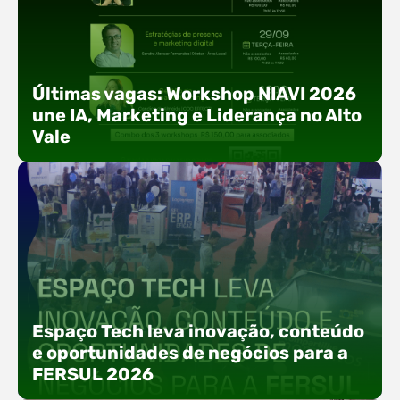
Últimas vagas: Workshop NIAVI 2026
une IA, Marketing e Liderança no Alto
Vale
Com o objetivo de impulsionar a produtividade, a
presença digital e a gestão nas empresas do
Espaço Tech leva inovação, conteúdo
Alto Vale, o Núcleo de Tecnologia da Informação
e oportunidades de negócios para a
(NIAVI), Polo ACATE-ACIRS, realiza a edição
FERSUL 2026
2026 do Workshop NIAVI. O evento foi
estruturado em uma trilha estratégica dividida