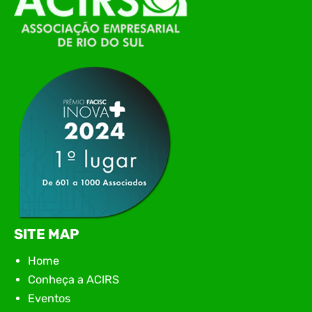
de Tecnologia da Informação do Alto Vale do
Itajaí, realizou, no dia 21 de julho, o evento
Conexão Tech NIAVI, reunindo empresas de
tecnologia da região para uma noite de
networking, conteúdo estratégico e
apresentação de novas iniciativas para o setor. O
encontro aconteceu em Rio…
SITE MAP
Home
Conheça a ACIRS
Eventos