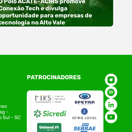
O Polo ACATE-ACIRS promove
Conexão Tech e divulga
oportunidade para empresas de
tecnologia no Alto Vale
O Polo ACATE-ACIRS, por meio do NIAVI – Núcleo
PATROCINADORES
de Tecnologia da Informação do Alto Vale do
Itajaí, realizou, no dia 21 de julho, o evento
Conexão Tech NIAVI, reunindo empresas de
tecnologia da região para uma noite de
r
networking, conteúdo estratégico e
nes
apresentação de novas iniciativas para o setor.
ag -
O encontro aconteceu em Rio…
 Sul - SC