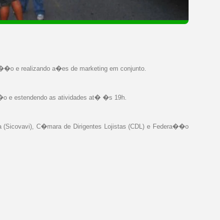
a��o e realizando a�es de marketing em conjunto.
o�o e estendendo as atividades at� �s 19h.
ta (Sicovavi), C�mara de Dirigentes Lojistas (CDL) e Federa��o