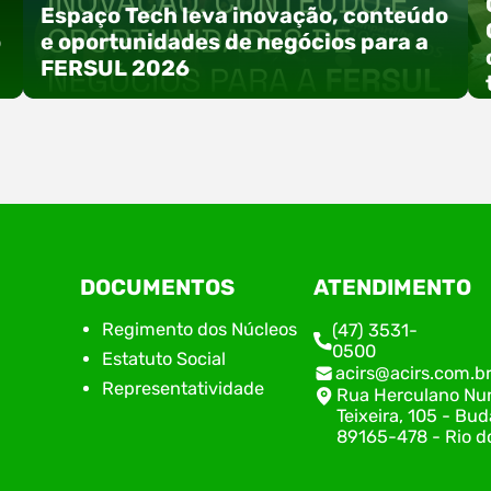
Espaço Tech leva inovação, conteúdo
o
e oportunidades de negócios para a
FERSUL 2026
a
A 15ª FERSUL – Feira Multissetorial do Alto Vale
DOCUMENTOS
ATENDIMENTO
do Itajaí acontece nos dias 12, 13 e 14 de agosto
de 2026, no Centro de Eventos Hermann
Regimento dos Núcleos
(47) 3531-
Purnhagen, e contará com uma programação
0500
Estatuto Social
especial voltada à tecnologia, inovação e
acirs@acirs.com.b
empreendedorismo. Durante os três dias de
Representatividade
Rua Herculano Nu
feira, o Espaço Tech será um dos palcos
Teixeira, 105 - Bud
temáticos do…
89165-478 - Rio do