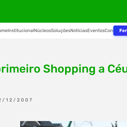
Fer
ome
Institucional
Núcleos
Soluções
Notícias
Eventos
Contato
primeiro Shopping a Cé
2/12/2007