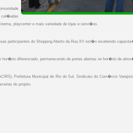
omunidade
: cal�adas
inema, playcenter e mais variedade de lojas e servi�os.
resas participantes do Shopping Aberto da Rua XV est�o recebendo capacit
 hor�rio diferenciado, permanecendo de portas abertas no hor�rio de alm
IRS), Prefeitura Municipal de Rio do Sul, Sindicato do Com�rcio Varejis
ceiras do projeto.