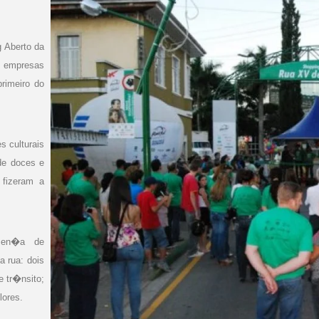
 Aberto da
 empresas
primeiro do
 culturais
de doces e
fizeram a
esen�a de
a rua: dois
e tr�nsito;
lores.