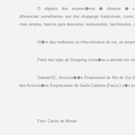
O objetivo dos empres�rios � oferecer � c
diferenciais semelhantes aos dos shoppings tradicionais, como
mais amplas, bancos para descanso, restaurantes, lanchonetes, c
Al�m das melhorias na infra-estrutura da rua, as emp
Parte das lojas do Shopping come�ou a atender em um
Sebrae/SC, Associa��o Empresarial de Rio do Sul (AC
das Associa�es Empresariais de Santa Catarina (Facisc) s�o par
Foto: Carlos de Morais