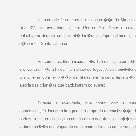
Uma grande festa marcou a inaugura��o do Shopping
Rua XV, na sexta-feira, 7, em Rio do Sul. Vinte e nove
trabalharam durante um ano at� lan�ar o empreendimento,
g�nero
em Santa Catarina.
As comemora�es iniciaram �s 17h com apresenta�es
e encerraram �s 21h com um show de fogos. A distribui��o 
um cinema com exibi��o de filmes em terceira dimens�o 
alegria das crian�as que participaram do evento.
Durante a solenidade, que contou com a pr
autoridades, foi inaugurada a primeira etapa da reurbaniza��o d
portais; a pintura dos equipamentos urbanos e da sinaliza��o d
a demarca��o das vagas de estacionamento e os canteiros de f