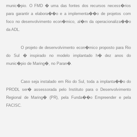
munic�pio. O FMD � uma das fontes dos recursos necess�rios
para garantir a elabora��o e a implementa��o de projetos com
foco no desenvolvimento econ�mico, al�m da operacionaliza��o
da ADL.
O projeto de desenvolvimento econ�mico proposto para Rio
do Sul � inspirado no modelo implantado h� dez anos do
munic�pio de Maring�, no Paran�.
Caso seja instalado em Rio do Sul, toda a implanta��o do
PRODL ser� assessorada pelo Instituto para o Desenvolvimento
Regional de Maring� (PR), pela Funda��o Empreender e pela
FACISC.