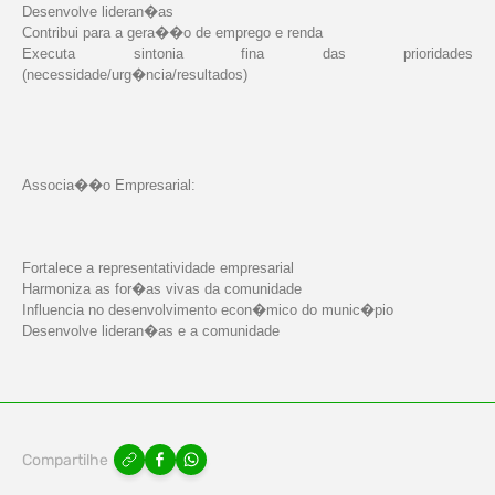
Desenvolve lideran�as
Contribui para a gera��o de emprego e renda
Executa sintonia fina das prioridades
(necessidade/urg�ncia/resultados)
Associa��o Empresarial:
Fortalece a representatividade empresarial
Harmoniza as for�as vivas da comunidade
Influencia no desenvolvimento econ�mico do munic�pio
Desenvolve lideran�as e a comunidade
Compartilhe