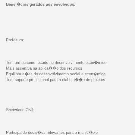
Benef�cios gerados aos envolvidos:
Prefeitura:
Tem um parceiro focado no desenvolvimento econ�mico
Mais assertiva na aplica��o dos recursos
Equilibra a�es do desenvolvimento social e econ�mico
Tem suporte profissional para a elabora��o de projetos
Sociedade Civil:
Participa de decis�es relevantes para o munic�pio