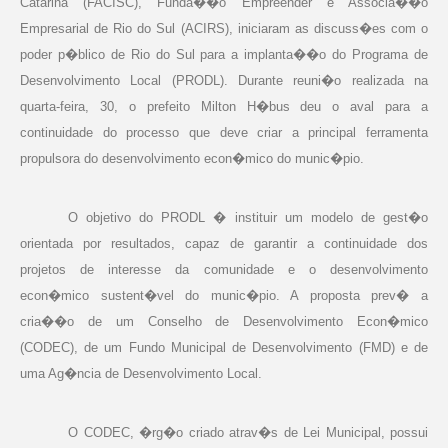
Catarina (FACISC), Funda��o Empreender e Associa��o
Empresarial de Rio do Sul (ACIRS), iniciaram as discuss�es com o
poder p�blico de Rio do Sul para a implanta��o do Programa de
Desenvolvimento Local (PRODL). Durante reuni�o realizada na
quarta-feira, 30, o prefeito Milton H�bus deu o aval para a
continuidade do processo que deve criar a principal ferramenta
propulsora do desenvolvimento econ�mico do munic�pio.
O objetivo do PRODL � instituir um modelo de gest�o
orientada por resultados, capaz de garantir a continuidade dos
projetos de interesse da comunidade e o desenvolvimento
econ�mico sustent�vel do munic�pio. A proposta prev� a
cria��o de um Conselho de Desenvolvimento Econ�mico
(CODEC), de um Fundo Municipal de Desenvolvimento (FMD) e de
uma Ag�ncia de Desenvolvimento Local.
O CODEC, �rg�o criado atrav�s de Lei Municipal, possui