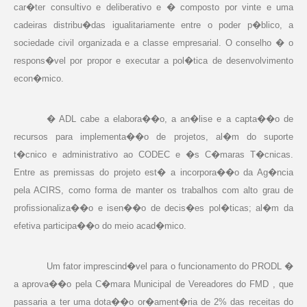
car�ter consultivo e deliberativo e � composto por vinte e uma
cadeiras distribu�das igualitariamente entre o poder p�blico, a
sociedade civil organizada e a classe empresarial. O conselho � o
respons�vel por propor e executar a pol�tica de desenvolvimento
econ�mico.
� ADL cabe a elabora��o, a an�lise e a capta��o de
recursos para implementa��o de projetos, al�m do suporte
t�cnico e administrativo ao CODEC e �s C�maras T�cnicas.
Entre as premissas do projeto est� a incorpora��o da Ag�ncia
pela ACIRS, como forma de manter os trabalhos com alto grau de
profissionaliza��o e isen��o de decis�es pol�ticas; al�m da
efetiva participa��o do meio acad�mico.
Um fator imprescind�vel para o funcionamento do PRODL �
a aprova��o pela C�mara Municipal de Vereadores do FMD , que
passaria a ter uma dota��o or�ament�ria de 2% das receitas do