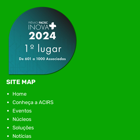
networking, conteúdo estratégico e
apresentação de novas iniciativas para o setor. O
encontro aconteceu em Rio…
SITE MAP
Home
Conheça a ACIRS
Eventos
Núcleos
Soluções
Notícias