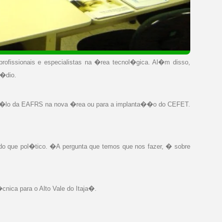
issionais e especialistas na �rea tecnol�gica. Al�m disso,
m�dio.
um p�lo da EAFRS na nova �rea ou para a implanta��o do CEFET.
do que pol�tico. �A pergunta que temos que nos fazer, � sobre
nica para o Alto Vale do Itaja�.