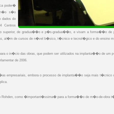
ica poder�
e n�o s�o
m dados do
4 Centros
 superior, de gradua��o e p�s-gradua��o, e visam a forma��o de prof
as, al�m de cursos de n�vel b�sico, t�cnico e tecnol�gico e do ensino 
os para o in�cio das obras, que podem ser utilizados na implanta��o de 
rlamentar de 2006.
an�as empresariais, embora o processo de implanta��o seja mais t�cnico 
lica.
 Lino Rohden, como �important�ssima� para a forma��o de m�o-de-obra t�c