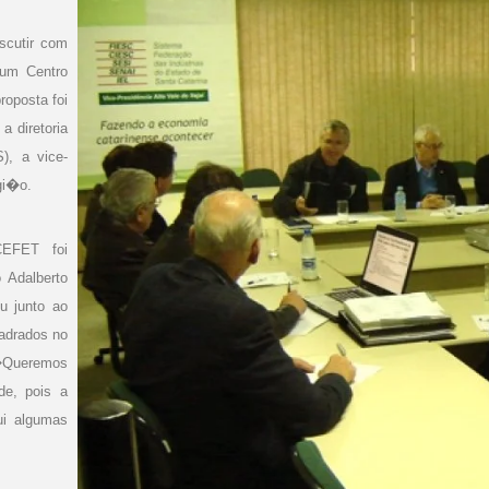
scutir com
 um Centro
oposta foi
a diretoria
), a vice-
gi�o.
EFET foi
 Adalberto
u junto ao
uadrados no
. �Queremos
de, pois a
ui algumas