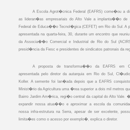
A Escola Agrot�cnica Federal (EAFRS) come�ou a di
as lideran�as empresariais do Alto Vale a implanta��o de
Federal de Educa��o Tecnol�gica (CEFET) em Rio do Sul. A pr
apresentada na quarta-feira, 30, durante um encontro que reuniu 
da Associa��o Comercial e Industrial de Rio do Sul (ACIRS
presid�ncia da Fiesc e presidentes de sindicatos patronais da re
A proposta de transforma��o da EAFRS em C
apresentada pelo diretor da autarquia em Rio do Sul, Cl�udio
Koller. A semente foi lan�ada depois que a EAFRS conquisto
Minist�rio da Agricultura uma �rea superior a dois mil metros q
Bairro Jardim Am�rica, regi�o central da capital do Alto Vale
expandir nossa atua��o e aproximar a escola da comunida
nossa infra-estrutura na Serra, apesar de ser excelente, poss
limita�es como o acesso por exemplo�, explica o diretor.