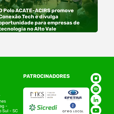
O Polo ACATE-ACIRS promove
Conexão Tech e divulga
oportunidade para empresas de
tecnologia no Alto Vale
O Polo ACATE-ACIRS, por meio do NIAVI – Núcleo
PATROCINADORES
de Tecnologia da Informação do Alto Vale do
Itajaí, realizou, no dia 21 de julho, o evento
Conexão Tech NIAVI, reunindo empresas de
tecnologia da região para uma noite de
r
networking, conteúdo estratégico e
nes
apresentação de novas iniciativas para o setor.
ag -
O encontro aconteceu em Rio…
 Sul - SC