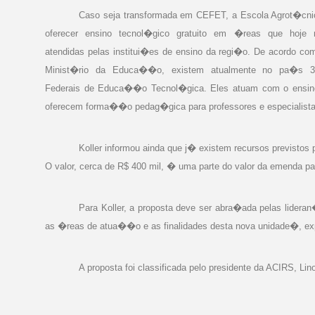
Caso seja transformada em CEFET, a Escola Agrot�cn
oferecer ensino tecnol�gico gratuito em �reas que hoj
atendidas pelas institui�es de ensino da regi�o. De acordo co
Minist�rio da Educa��o, existem atualmente no pa�s 3
Federais de Educa��o Tecnol�gica. Eles atuam com o ensino
oferecem forma��o pedag�gica para professores e especialist
Koller informou ainda que j� existem recursos previst
O valor, cerca de R$ 400 mil, � uma parte do valor da emenda pa
Para Koller, a proposta deve ser abra�ada pelas lider
as �reas de atua��o e as finalidades desta nova unidade�, exp
A proposta foi classificada pelo presidente da ACIRS,