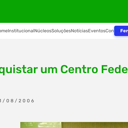
Fer
ome
Institucional
Núcleos
Soluções
Notícias
Eventos
Contato
nquistar um Centro Fed
31/08/2006