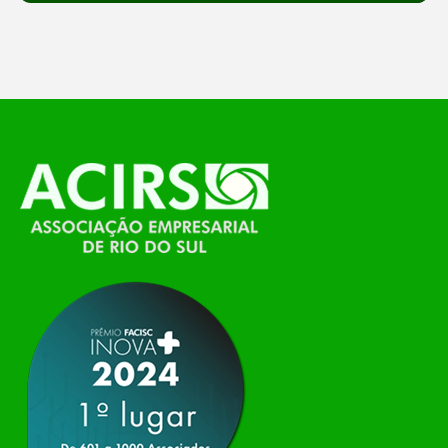
feira, o Espaço Tech será um dos palcos
temáticos do…
O Polo ACATE-ACIRS, por meio do NIAVI – Núcleo
de Tecnologia da Informação do Alto Vale do
Itajaí, realizou, no dia 21 de julho, o evento
Conexão Tech NIAVI, reunindo empresas de
tecnologia da região para uma noite de
networking, conteúdo estratégico e
apresentação de novas iniciativas para o setor. O
encontro aconteceu em Rio…