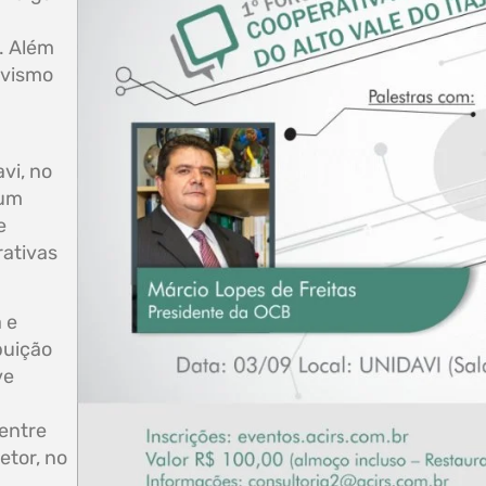
. Além
ivismo
vi, no
rum
e
rativas
 e
buição
ve
 entre
etor, no