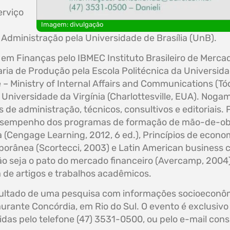
erviço
Imagem: divulgação
Administração pela Universidade de Brasília (UnB).
 Finanças pelo IBMEC Instituto Brasileiro de Mercad
ia de Produção pela Escola Politécnica da Universida
 Ministry of Internal Affairs and Communications (Tó
Universidade da Virgínia (Charlottesville, EUA). Nogam
de administração, técnicos, consultivos e editoriais
e desempenho dos programas de formação de mão-de-o
 (Cengage Learning, 2012, 6 ed.), Princípios de econom
rânea (Scortecci, 2003) e Latin American business c
 Não seja o pato do mercado financeiro (Avercamp, 2004
 de artigos e trabalhos acadêmicos.
ultado de uma pesquisa com informações socioeconômi
urante Concórdia, em Rio do Sul. O evento é exclusivo
das pelo telefone (47) 3531-0500, ou pelo e-mail
cons