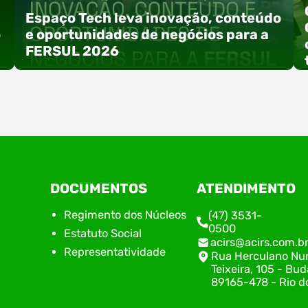
Espaço Tech leva inovação, conteúdo
o
e oportunidades de negócios para a
FERSUL 2026
a
A 15ª FERSUL – Feira Multissetorial do Alto Vale
DOCUMENTOS
ATENDIMENTO
do Itajaí acontece nos dias 12, 13 e 14 de agosto
de 2026, no Centro de Eventos Hermann
Regimento dos Núcleos
(47) 3531-
Purnhagen, e contará com uma programação
0500
Estatuto Social
especial voltada à tecnologia, inovação e
acirs@acirs.com.b
empreendedorismo. Durante os três dias de
Representatividade
Rua Herculano Nu
feira, o Espaço Tech será um dos palcos
Teixeira, 105 - Bud
temáticos do…
89165-478 - Rio do