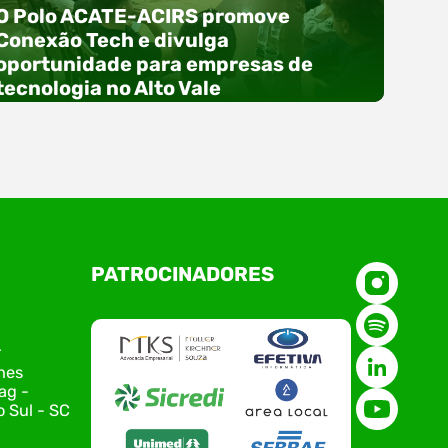
O Polo ACATE-ACIRS promove
Conexão Tech e divulga
oportunidade para empresas de
tecnologia no Alto Vale
O Polo ACATE-ACIRS, por meio do NIAVI – Núcleo
PATROCINADORES
de Tecnologia da Informação do Alto Vale do
Itajaí, realizou, no dia 21 de julho, o evento
Conexão Tech NIAVI, reunindo empresas de
tecnologia da região para uma noite de
r
networking, conteúdo estratégico e
nes
apresentação de novas iniciativas para o setor.
ag -
O encontro aconteceu em Rio…
 Sul - SC