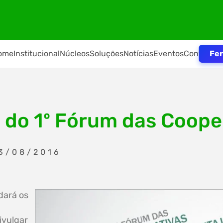
Fer
ome
Institucional
Núcleos
Soluções
Notícias
Eventos
Contato
e do 1º Fórum das Coope
3/08/2016
dará os
ivulgar