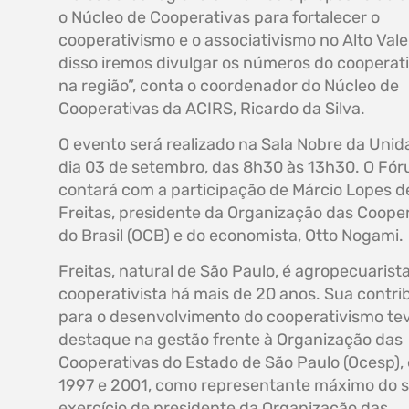
o Núcleo de Cooperativas para fortalecer o
cooperativismo e o associativismo no Alto Vale
disso iremos divulgar os números do cooperat
na região”, conta o coordenador do Núcleo de
Cooperativas da ACIRS, Ricardo da Silva.
O evento será realizado na Sala Nobre da Unida
dia 03 de setembro, das 8h30 às 13h30. O Fó
contará com a participação de Márcio Lopes d
Freitas, presidente da Organização das Coope
do Brasil (OCB) e do economista, Otto Nogami.
Freitas, natural de São Paulo, é agropecuarista
cooperativista há mais de 20 anos. Sua contri
para o desenvolvimento do cooperativismo te
destaque na gestão frente à Organização das
Cooperativas do Estado de São Paulo (Ocesp),
1997 e 2001, como representante máximo do s
exercício de presidente da Organização das