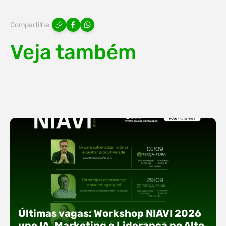
Compartilhe
Veja também
Últimas vagas: Workshop NIAVI 2026
une IA, Marketing e Liderança no Alto