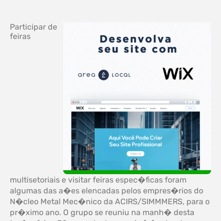
Participar de
feiras
multisetoriais e visitar feiras espec�ficas foram
algumas das a�es elencadas pelos empres�rios do
N�cleo Metal Mec�nico da ACIRS/SIMMMERS, para o
pr�ximo ano. O grupo se reuniu na manh� desta