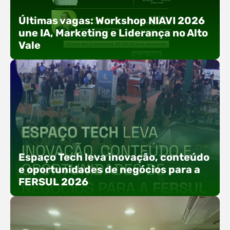
Últimas vagas: Workshop NIAVI 2026
une IA, Marketing e Liderança no Alto
Vale
Com o objetivo de impulsionar a produtividade, a
presença digital e a gestão nas empresas do
Espaço Tech leva inovação, conteúdo
Alto Vale, o Núcleo de Tecnologia da Informação
e oportunidades de negócios para a
(NIAVI), Polo ACATE-ACIRS, realiza a edição
FERSUL 2026
2026 do Workshop NIAVI. O evento foi
estruturado em uma trilha estratégica dividida
em três encontros práticos ao longo dos meses
de setembro e outubro,…