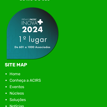
networking, conteúdo estratégico e
apresentação de novas iniciativas para o setor. O
encontro aconteceu em Rio…
SITE MAP
Home
Conheça a ACIRS
Eventos
Núcleos
Soluções
Notícias