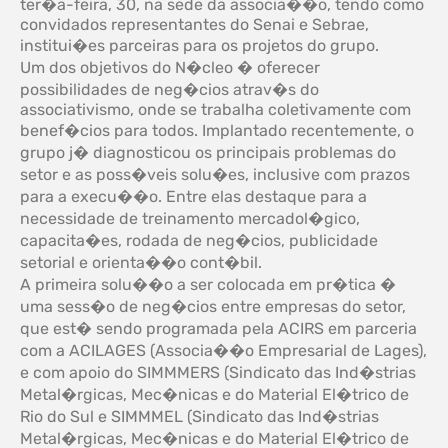
ter�a-feira, 30, na sede da associa��o, tendo como
convidados representantes do Senai e Sebrae,
institui�es parceiras para os projetos do grupo.
Um dos objetivos do N�cleo � oferecer
possibilidades de neg�cios atrav�s do
associativismo, onde se trabalha coletivamente com
benef�cios para todos. Implantado recentemente, o
grupo j� diagnosticou os principais problemas do
setor e as poss�veis solu�es, inclusive com prazos
para a execu��o. Entre elas destaque para a
necessidade de treinamento mercadol�gico,
capacita�es, rodada de neg�cios, publicidade
setorial e orienta��o cont�bil.
A primeira solu��o a ser colocada em pr�tica �
uma sess�o de neg�cios entre empresas do setor,
que est� sendo programada pela ACIRS em parceria
com a ACILAGES (Associa��o Empresarial de Lages),
e com apoio do SIMMMERS (Sindicato das Ind�strias
Metal�rgicas, Mec�nicas e do Material El�trico de
Rio do Sul e SIMMMEL (Sindicato das Ind�strias
Metal�rgicas, Mec�nicas e do Material El�trico de