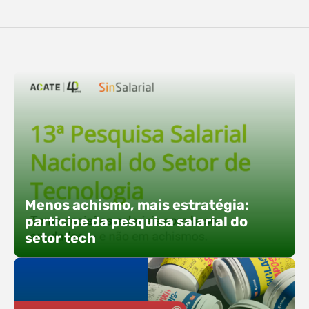
destaques, esteve a participação da equipe…
O Polo ACATE-ACIRS confirma presença na
Fersul como expositor e com uma proposta bem
direta: transformar o espaço em um ponto ativo
de conexões e oportunidades. Ao lado do polo, 13
empresas associadas integram o espaço tech,
que estará conectado a um dos palcos
alternativos do evento. A presença conjunta
fortalece o ecossistema e amplia…
Menos achismo, mais estratégia:
participe da pesquisa salarial do
setor tech