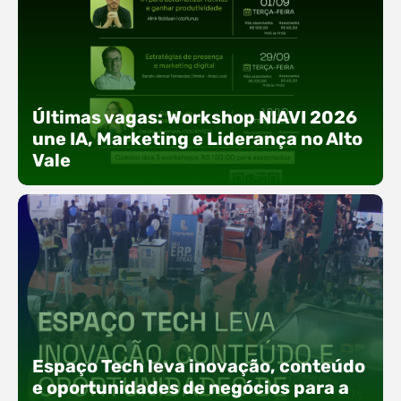
Últimas vagas: Workshop NIAVI 2026
une IA, Marketing e Liderança no Alto
Vale
Com o objetivo de impulsionar a produtividade, a
presença digital e a gestão nas empresas do
Espaço Tech leva inovação, conteúdo
Alto Vale, o Núcleo de Tecnologia da Informação
(NIAVI), Polo ACATE-ACIRS, realiza a edição
e oportunidades de negócios para a