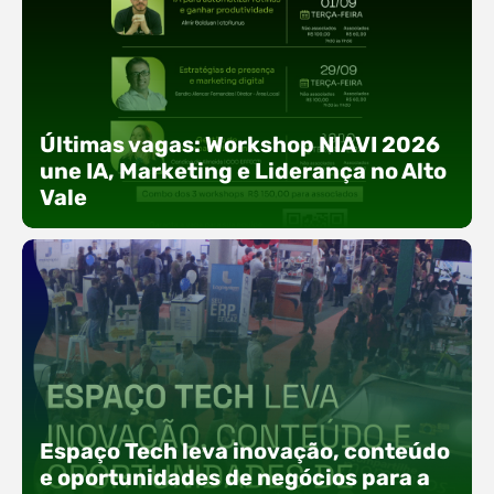
Últimas vagas: Workshop NIAVI 2026
une IA, Marketing e Liderança no Alto
Vale
Com o objetivo de impulsionar a produtividade, a
presença digital e a gestão nas empresas do
Espaço Tech leva inovação, conteúdo
Alto Vale, o Núcleo de Tecnologia da Informação
(NIAVI), Polo ACATE-ACIRS, realiza a edição
e oportunidades de negócios para a