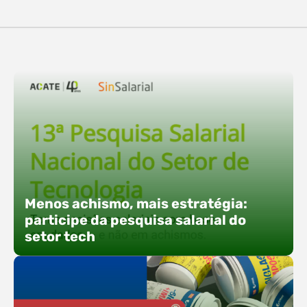
destaques, esteve a participação da equipe…
O Polo ACATE-ACIRS confirma presença na
Fersul como expositor e com uma proposta bem
direta: transformar o espaço em um ponto ativo
de conexões e oportunidades. Ao lado do polo, 13
empresas associadas integram o espaço tech,
que estará conectado a um dos palcos
alternativos do evento. A presença conjunta
fortalece o ecossistema e amplia…
Menos achismo, mais estratégia:
participe da pesquisa salarial do
setor tech