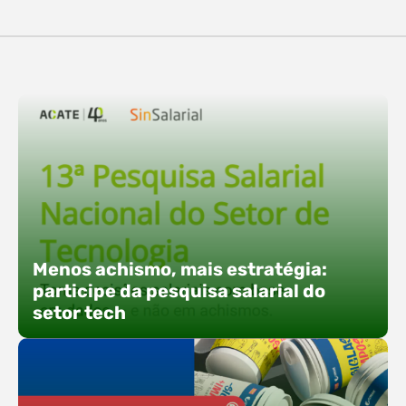
destaques, esteve a participação da equipe…
O Polo ACATE-ACIRS confirma presença na
Fersul como expositor e com uma proposta bem
direta: transformar o espaço em um ponto ativo
de conexões e oportunidades. Ao lado do polo, 13
empresas associadas integram o espaço tech,
que estará conectado a um dos palcos
alternativos do evento. A presença conjunta
fortalece o ecossistema e amplia…
Menos achismo, mais estratégia:
participe da pesquisa salarial do
setor tech