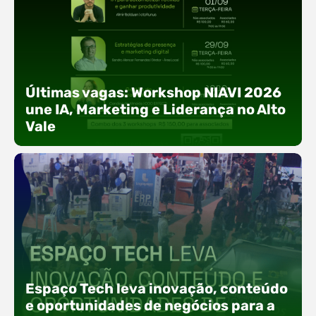
Últimas vagas: Workshop NIAVI 2026
une IA, Marketing e Liderança no Alto
Vale
Com o objetivo de impulsionar a produtividade, a
presença digital e a gestão nas empresas do
Espaço Tech leva inovação, conteúdo
Alto Vale, o Núcleo de Tecnologia da Informação
(NIAVI), Polo ACATE-ACIRS, realiza a edição
e oportunidades de negócios para a