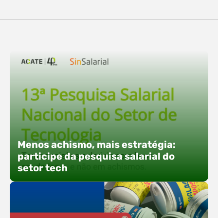
destaques, esteve a participação da equipe…
O Polo ACATE-ACIRS confirma presença na
Fersul como expositor e com uma proposta bem
direta: transformar o espaço em um ponto ativo
de conexões e oportunidades. Ao lado do polo, 13
empresas associadas integram o espaço tech,
que estará conectado a um dos palcos
alternativos do evento. A presença conjunta
fortalece o ecossistema e amplia…
Menos achismo, mais estratégia:
participe da pesquisa salarial do
setor tech