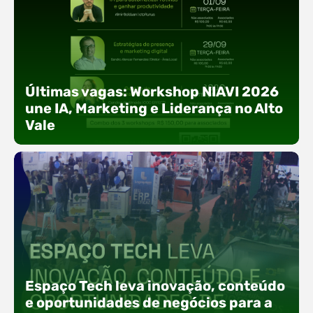
Últimas vagas: Workshop NIAVI 2026
une IA, Marketing e Liderança no Alto
Vale
Com o objetivo de impulsionar a produtividade, a
presença digital e a gestão nas empresas do
Espaço Tech leva inovação, conteúdo
Alto Vale, o Núcleo de Tecnologia da Informação
(NIAVI), Polo ACATE-ACIRS, realiza a edição
e oportunidades de negócios para a