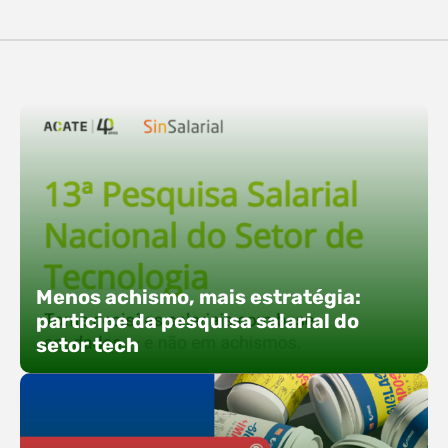
destaques, esteve a participação da equipe…
O Polo ACATE-ACIRS confirma presença na
Fersul como expositor e com uma proposta bem
direta: transformar o espaço em um ponto ativo
de conexões e oportunidades. Ao lado do polo, 13
empresas associadas integram o espaço tech,
que estará conectado a um dos palcos
alternativos do evento. A presença conjunta
fortalece o ecossistema e amplia…
Menos achismo, mais estratégia:
participe da pesquisa salarial do
setor tech