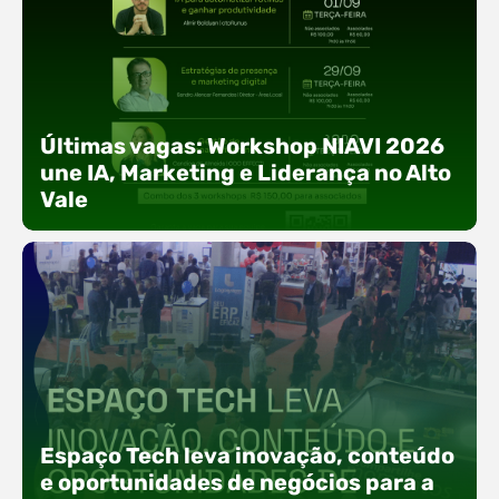
Últimas vagas: Workshop NIAVI 2026
une IA, Marketing e Liderança no Alto
Vale
Com o objetivo de impulsionar a produtividade, a
presença digital e a gestão nas empresas do
Espaço Tech leva inovação, conteúdo
Alto Vale, o Núcleo de Tecnologia da Informação
(NIAVI), Polo ACATE-ACIRS, realiza a edição
e oportunidades de negócios para a