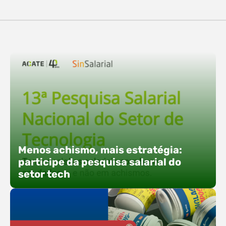
destaques, esteve a participação da equipe…
O Polo ACATE-ACIRS confirma presença na
Fersul como expositor e com uma proposta bem
direta: transformar o espaço em um ponto ativo
de conexões e oportunidades. Ao lado do polo, 13
empresas associadas integram o espaço tech,
que estará conectado a um dos palcos
alternativos do evento. A presença conjunta
fortalece o ecossistema e amplia…
Menos achismo, mais estratégia:
participe da pesquisa salarial do
setor tech