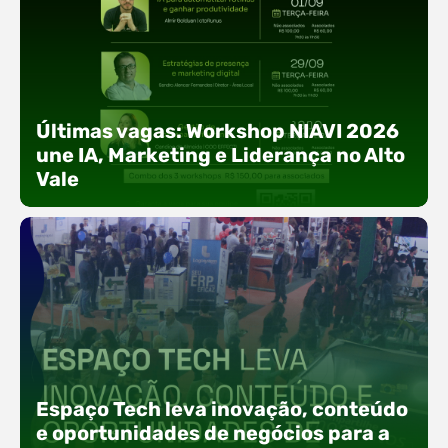
Últimas vagas: Workshop NIAVI 2026
une IA, Marketing e Liderança no Alto
Vale
Com o objetivo de impulsionar a produtividade, a
presença digital e a gestão nas empresas do
Espaço Tech leva inovação, conteúdo
Alto Vale, o Núcleo de Tecnologia da Informação
(NIAVI), Polo ACATE-ACIRS, realiza a edição
e oportunidades de negócios para a