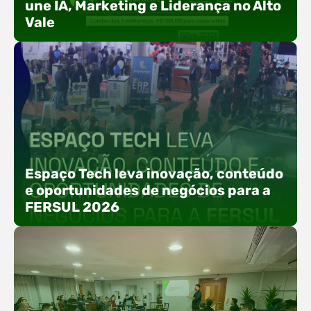
une IA, Marketing e Liderança no Alto
Vale
Com o objetivo de impulsionar a produtividade, a
presença digital e a gestão nas empresas do
Espaço Tech leva inovação, conteúdo
Alto Vale, o Núcleo de Tecnologia da Informação
e oportunidades de negócios para a
(NIAVI), Polo ACATE-ACIRS, realiza a edição
FERSUL 2026
2026 do Workshop NIAVI. O evento foi
estruturado em uma trilha estratégica dividida
em três encontros práticos ao longo dos meses
de setembro e outubro,…