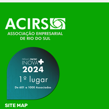
O Polo ACATE-ACIRS, por meio do NIAVI – Núcleo
de Tecnologia da Informação do Alto Vale do
Itajaí, realizou, no dia 21 de julho, o evento
Conexão Tech NIAVI, reunindo empresas de
tecnologia da região para uma noite de
networking, conteúdo estratégico e
apresentação de novas iniciativas para o setor. O
encontro aconteceu em Rio…
SITE MAP