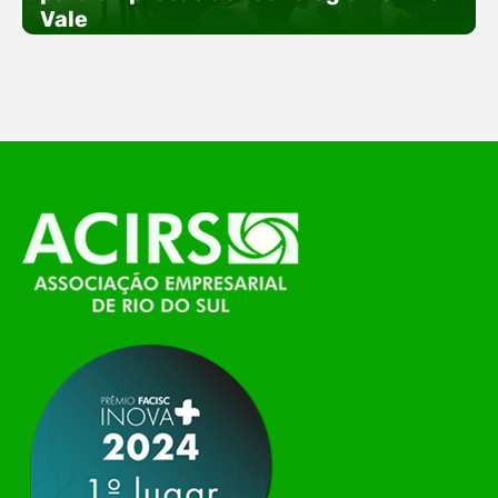
especial voltada à tecnologia, inovação e
Vale
empreendedorismo. Durante os três dias de
feira, o Espaço Tech será um dos palcos
temáticos do…
O Polo ACATE-ACIRS, por meio do NIAVI – Núcleo
de Tecnologia da Informação do Alto Vale do
Itajaí, realizou, no dia 21 de julho, o evento
Conexão Tech NIAVI, reunindo empresas de
tecnologia da região para uma noite de
networking, conteúdo estratégico e
apresentação de novas iniciativas para o setor. O
encontro aconteceu em Rio…