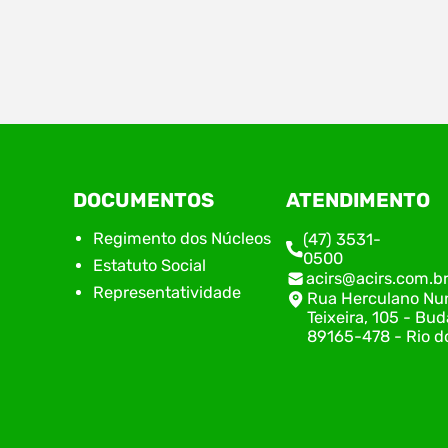
Estão abertas, a partir do dia 09 de abril, as
No di
inscrições para a 5ª edição do Prêmio de
de Nú
Inovação Acirs, iniciativa do Núcleo de
do Su
Inovação da Associação Empresarial de Rio do
repre
Sul (ACIRS), em parceria com o Centro de
alinh
Inovação Norberto Frahm (CINF). Neste ano, o
plane
prêmio traz como tema “Coragem Move.
encon
DOCUMENTOS
ATENDIMENTO
Inovação Transforma.”, destacando…
execu
com o
Regimento dos Núcleos
(47) 3531-
0500
Estatuto Social
acirs@acirs.com.b
Representatividade
Rua Herculano Nu
Teixeira, 105 - Bud
89165-478 - Rio do