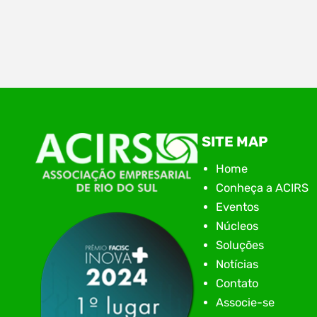
Ontem (28), aconteceu na Associação
Empresarial de Rio do Sul – ACIRS, a plenária
regional do Alto Vale. Mais uma etapa no Voz
Única. O Voz Única no Alto Vale tem como
objetivo além do diagnósticos das demandas,
também ver os desafios, apontar os caminhos
e acompanhar cada pleito encaminhado ao
SITE MAP
poder público com transparência.…
Home
Conheça a ACIRS
Eventos
Núcleos
Soluções
Notícias
Contato
Associe-se