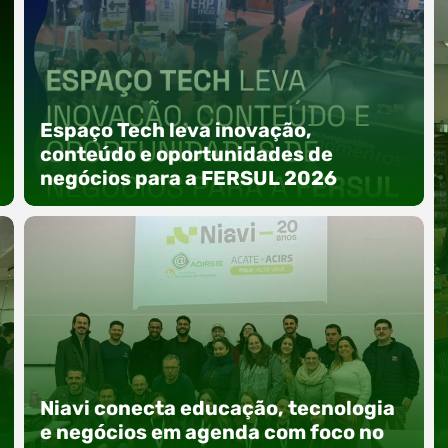
Espaço Tech leva inovação,
conteúdo e oportunidades de
negócios para a FERSUL 2026
A 15ª FERSUL – Feira Multissetorial do Alto Vale
do Itajaí acontece nos dias 12, 13 e 14 de agosto
Niavi conecta educação, tecnologia
de 2026, no Centro de Eventos Hermann
Purnhagen, e contará com uma programação
e negócios em agenda com foco no