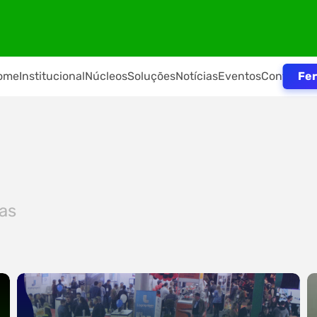
Fer
ome
Institucional
Núcleos
Soluções
Notícias
Eventos
Contato
ias