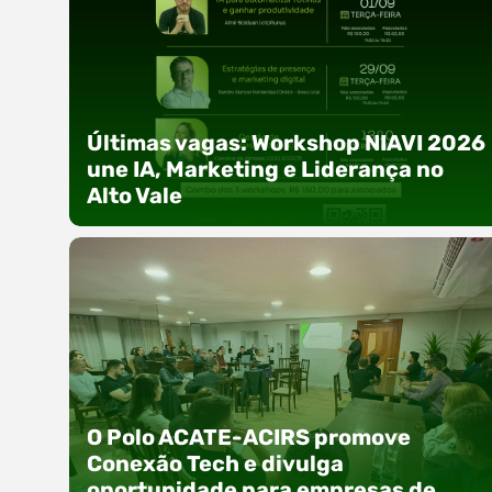
Últimas vagas: Workshop NIAVI 2026
une IA, Marketing e Liderança no
Alto Vale
Com o objetivo de impulsionar a produtividade,
a presença digital e a gestão nas empresas do
O Polo ACATE-ACIRS promove
Alto Vale, o Núcleo de Tecnologia da Informação
Conexão Tech e divulga
(NIAVI), Polo ACATE-ACIRS, realiza a edição
oportunidade para empresas de