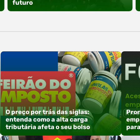
especial voltada à tecnologia, inovação e
futuro
empreendedorismo. Durante os três dias de
feira, o Espaço Tech será um dos palcos
temáticos do…
O Polo ACATE-ACIRS promoveu um encontro
com seus nucleados para apresentar iniciativas
voltadas à integração entre educação,
tecnologia e desenvolvimento de negócios. A
atividade reuniu empresas associadas e
convidados em Rio do Sul, com foco na troca de
experiências, capacitação e alinhamento de
ações estratégicas para 2026. Entre os
destaques, esteve a participação da equipe…
O preço por trás das siglas:
Pron
entenda como a alta carga
empr
tributária afeta o seu bolso
para