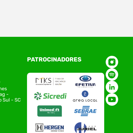
a 09, aconteceu a reunião do Conselho
cleos da Associação Empresarial de Rio
l – ACIRS, reunindo coordenadores,
sentantes e equipe da entidade para o
amento das principais pautas e
jamento das ações para 2026. O
tro marcou o primeiro contato do novo
PATROCINADORES
tivo da ACIRS, Jardel José Busarello,
s núcleos…
r
nes
ag -
 Sul - SC