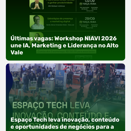
Últimas vagas: Workshop NIAVI 2026
une IA, Marketing e Liderança no Alto
Vale
Com o objetivo de impulsionar a produtividade, a
presença digital e a gestão nas empresas do
Espaço Tech leva inovação, conteúdo
Alto Vale, o Núcleo de Tecnologia da Informação
(NIAVI), Polo ACATE-ACIRS, realiza a edição
e oportunidades de negócios para a