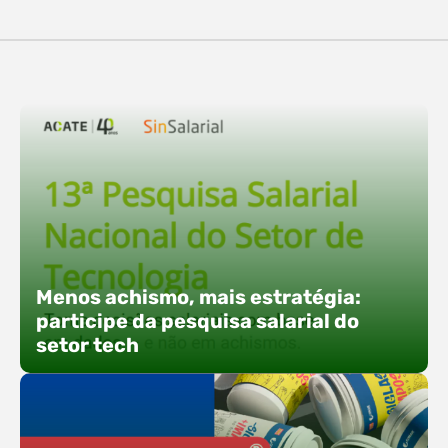
destaques, esteve a participação da equipe…
O Polo ACATE-ACIRS confirma presença na
Fersul como expositor e com uma proposta bem
direta: transformar o espaço em um ponto ativo
de conexões e oportunidades. Ao lado do polo, 13
empresas associadas integram o espaço tech,
que estará conectado a um dos palcos
alternativos do evento. A presença conjunta
fortalece o ecossistema e amplia…
Menos achismo, mais estratégia:
participe da pesquisa salarial do
setor tech