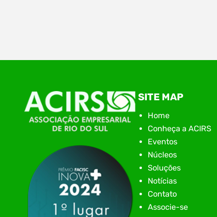
Ontem (28), aconteceu na Associação
Empresarial de Rio do Sul – ACIRS, a plenária
regional do Alto Vale. Mais uma etapa no Voz
Única. O Voz Única no Alto Vale tem como
objetivo além do diagnósticos das demandas,
também ver os desafios, apontar os caminhos
e acompanhar cada pleito encaminhado ao
SITE MAP
poder público com transparência.…
Home
Conheça a ACIRS
Eventos
Núcleos
Soluções
Notícias
Contato
Associe-se