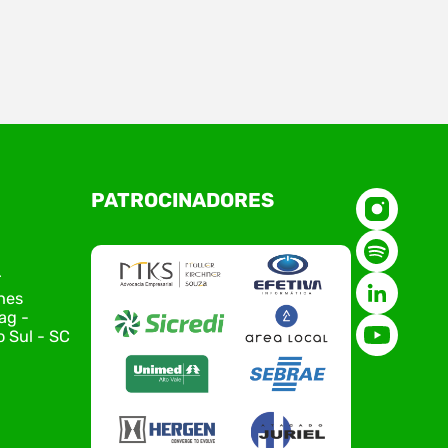
a 09, aconteceu a reunião do Conselho
cleos da Associação Empresarial de Rio
l – ACIRS, reunindo coordenadores,
sentantes e equipe da entidade para o
amento das principais pautas e
jamento das ações para 2026. O
tro marcou o primeiro contato do novo
PATROCINADORES
tivo da ACIRS, Jardel José Busarello,
s núcleos…
r
nes
ag -
 Sul - SC