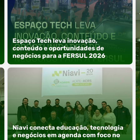
Espaço Tech leva inovação,
conteúdo e oportunidades de
negócios para a FERSUL 2026
A 15ª FERSUL – Feira Multissetorial do Alto Vale
do Itajaí acontece nos dias 12, 13 e 14 de agosto
Niavi conecta educação, tecnologia
de 2026, no Centro de Eventos Hermann
Purnhagen, e contará com uma programação
e negócios em agenda com foco no