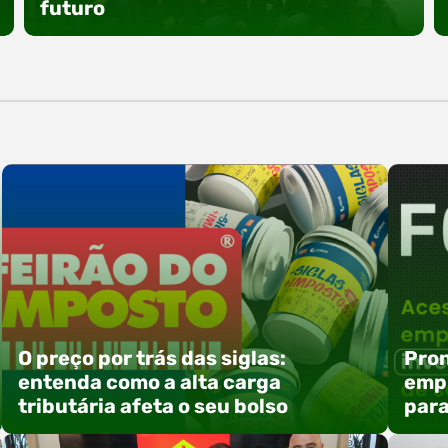
especial voltada à tecnologia, inovação e
futuro
empreendedorismo. Durante os três dias de
feira, o Espaço Tech será um dos palcos
temáticos do…
O Polo ACATE-ACIRS promoveu um encontro
com seus nucleados para apresentar iniciativas
voltadas à integração entre educação,
tecnologia e desenvolvimento de negócios. A
atividade reuniu empresas associadas e
convidados em Rio do Sul, com foco na troca de
experiências, capacitação e alinhamento de
ações estratégicas para 2026. Entre os
destaques, esteve a participação da equipe…
O preço por trás das siglas:
Pron
entenda como a alta carga
empr
tributária afeta o seu bolso
para