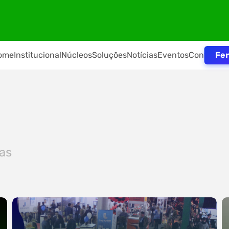
Fer
ome
Institucional
Núcleos
Soluções
Notícias
Eventos
Contato
ias