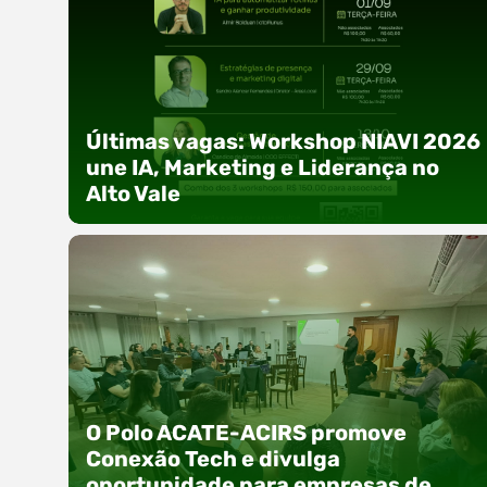
Últimas vagas: Workshop NIAVI 2026
une IA, Marketing e Liderança no
Alto Vale
Com o objetivo de impulsionar a produtividade,
a presença digital e a gestão nas empresas do
O Polo ACATE-ACIRS promove
Alto Vale, o Núcleo de Tecnologia da Informação
Conexão Tech e divulga
(NIAVI), Polo ACATE-ACIRS, realiza a edição
oportunidade para empresas de