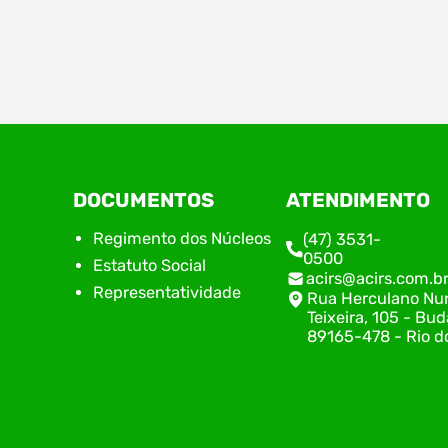
Estão abertas, a partir do dia 09 de abril, as
No di
inscrições para a 5ª edição do Prêmio de
de Nú
Inovação Acirs, iniciativa do Núcleo de
do Su
Inovação da Associação Empresarial de Rio do
repre
Sul (ACIRS), em parceria com o Centro de
alinh
Inovação Norberto Frahm (CINF). Neste ano, o
plane
prêmio traz como tema “Coragem Move.
encon
DOCUMENTOS
ATENDIMENTO
Inovação Transforma.”, destacando…
execu
com o
Regimento dos Núcleos
(47) 3531-
0500
Estatuto Social
acirs@acirs.com.b
Representatividade
Rua Herculano Nu
Teixeira, 105 - Bud
89165-478 - Rio do