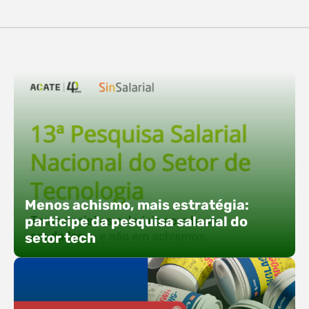
destaques, esteve a participação da equipe…
O Polo ACATE-ACIRS confirma presença na
Fersul como expositor e com uma proposta bem
direta: transformar o espaço em um ponto ativo
de conexões e oportunidades. Ao lado do polo, 13
empresas associadas integram o espaço tech,
que estará conectado a um dos palcos
alternativos do evento. A presença conjunta
fortalece o ecossistema e amplia…
Menos achismo, mais estratégia:
participe da pesquisa salarial do
setor tech