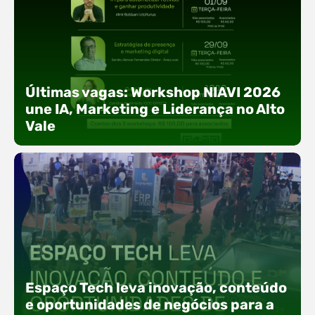
Últimas vagas: Workshop NIAVI 2026
une IA, Marketing e Liderança no Alto
Vale
Com o objetivo de impulsionar a produtividade, a
presença digital e a gestão nas empresas do
Espaço Tech leva inovação, conteúdo
Alto Vale, o Núcleo de Tecnologia da Informação
(NIAVI), Polo ACATE-ACIRS, realiza a edição
e oportunidades de negócios para a