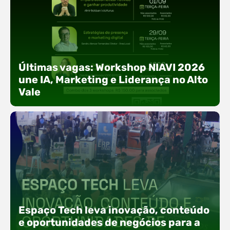
Últimas vagas: Workshop NIAVI 2026
une IA, Marketing e Liderança no Alto
Vale
Com o objetivo de impulsionar a produtividade, a
presença digital e a gestão nas empresas do
Espaço Tech leva inovação, conteúdo
Alto Vale, o Núcleo de Tecnologia da Informação
(NIAVI), Polo ACATE-ACIRS, realiza a edição
e oportunidades de negócios para a