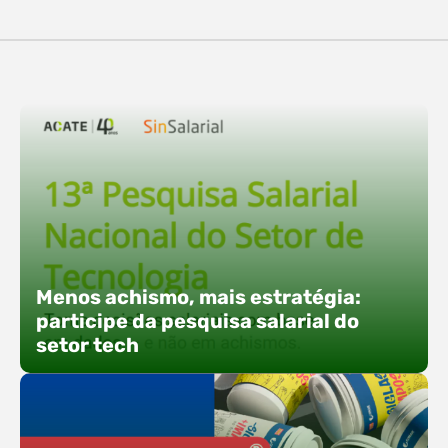
destaques, esteve a participação da equipe…
O Polo ACATE-ACIRS confirma presença na
Fersul como expositor e com uma proposta bem
direta: transformar o espaço em um ponto ativo
de conexões e oportunidades. Ao lado do polo, 13
empresas associadas integram o espaço tech,
que estará conectado a um dos palcos
alternativos do evento. A presença conjunta
fortalece o ecossistema e amplia…
Menos achismo, mais estratégia:
participe da pesquisa salarial do
setor tech