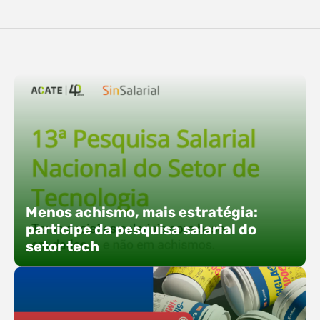
destaques, esteve a participação da equipe…
O Polo ACATE-ACIRS confirma presença na
Fersul como expositor e com uma proposta bem
direta: transformar o espaço em um ponto ativo
de conexões e oportunidades. Ao lado do polo, 13
empresas associadas integram o espaço tech,
que estará conectado a um dos palcos
alternativos do evento. A presença conjunta
fortalece o ecossistema e amplia…
Menos achismo, mais estratégia:
participe da pesquisa salarial do
setor tech