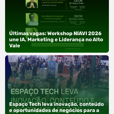
Últimas vagas: Workshop NIAVI 2026
une IA, Marketing e Liderança no Alto
Vale
Com o objetivo de impulsionar a produtividade, a
presença digital e a gestão nas empresas do
Espaço Tech leva inovação, conteúdo
Alto Vale, o Núcleo de Tecnologia da Informação
(NIAVI), Polo ACATE-ACIRS, realiza a edição
e oportunidades de negócios para a