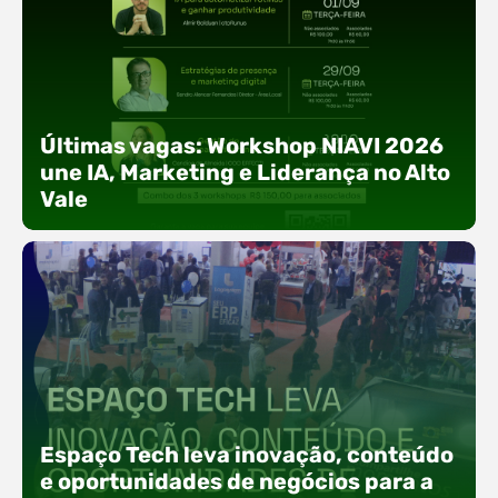
Últimas vagas: Workshop NIAVI 2026
une IA, Marketing e Liderança no Alto
Vale
Com o objetivo de impulsionar a produtividade, a
presença digital e a gestão nas empresas do
Espaço Tech leva inovação, conteúdo
Alto Vale, o Núcleo de Tecnologia da Informação
(NIAVI), Polo ACATE-ACIRS, realiza a edição
e oportunidades de negócios para a