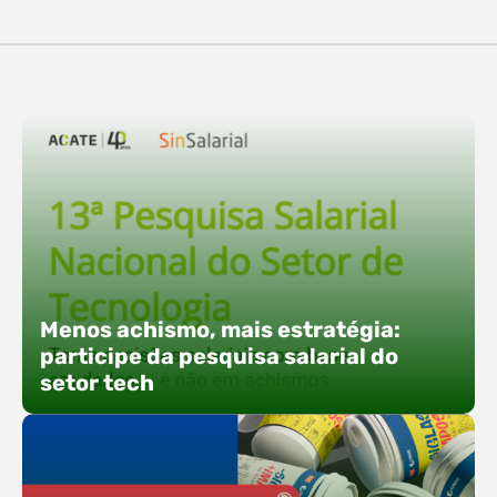
destaques, esteve a participação da equipe…
O Polo ACATE-ACIRS confirma presença na
Fersul como expositor e com uma proposta bem
direta: transformar o espaço em um ponto ativo
de conexões e oportunidades. Ao lado do polo, 13
empresas associadas integram o espaço tech,
que estará conectado a um dos palcos
alternativos do evento. A presença conjunta
fortalece o ecossistema e amplia…
Menos achismo, mais estratégia:
participe da pesquisa salarial do
setor tech