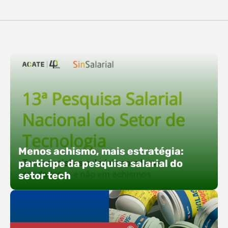
destaques, esteve a participação da equipe…
O Polo ACATE-ACIRS confirma presença na
Fersul como expositor e com uma proposta bem
direta: transformar o espaço em um ponto ativo
de conexões e oportunidades. Ao lado do polo, 13
empresas associadas integram o espaço tech,
que estará conectado a um dos palcos
alternativos do evento. A presença conjunta
fortalece o ecossistema e amplia…
Menos achismo, mais estratégia:
participe da pesquisa salarial do
setor tech