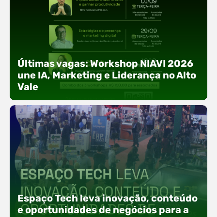
Últimas vagas: Workshop NIAVI 2026
une IA, Marketing e Liderança no Alto
Vale
Com o objetivo de impulsionar a produtividade, a
presença digital e a gestão nas empresas do
Espaço Tech leva inovação, conteúdo
Alto Vale, o Núcleo de Tecnologia da Informação
(NIAVI), Polo ACATE-ACIRS, realiza a edição
e oportunidades de negócios para a