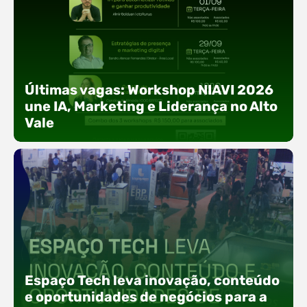
Últimas vagas: Workshop NIAVI 2026
une IA, Marketing e Liderança no Alto
Vale
Com o objetivo de impulsionar a produtividade, a
presença digital e a gestão nas empresas do
Espaço Tech leva inovação, conteúdo
Alto Vale, o Núcleo de Tecnologia da Informação
(NIAVI), Polo ACATE-ACIRS, realiza a edição
e oportunidades de negócios para a