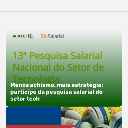
destaques, esteve a participação da equipe…
O Polo ACATE-ACIRS confirma presença na
Fersul como expositor e com uma proposta bem
direta: transformar o espaço em um ponto ativo
de conexões e oportunidades. Ao lado do polo, 13
empresas associadas integram o espaço tech,
que estará conectado a um dos palcos
alternativos do evento. A presença conjunta
fortalece o ecossistema e amplia…
Menos achismo, mais estratégia:
participe da pesquisa salarial do
setor tech